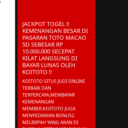
?
JACKPOT TOGEL !!
KEMENANGAN BESAR DI
PASARAN TOTO MACAO
5D SEBESAR RP
10.000.000 SECEPAT
KILAT LANGSUNG DI
BAYAR LUNAS OLEH
KOITOTO !!
KOITOTO SITUS JUDI ONLINE
TERBAIK DAN
TERPERCAYA,MEMBAYAR
KEMENANGAN
MEMBER.KOITOTO JUGA
MENYEDIAKAN BONUS2
MELIMPAH YANG AKAN DI