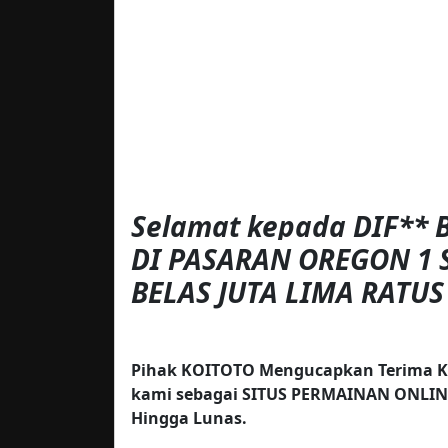
Selamat kepada DIF**
DI PASARAN OREGON 1 S
BELAS JUTA LIMA RATUS
Pihak KOITOTO Mengucapkan Terima 
kami sebagai SITUS PERMAINAN ONLI
Hingga Lunas.