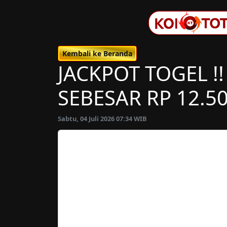
Kembali ke Beranda
JACKPOT TOGEL 
SEBESAR RP 12.50
Sabtu, 04 Juli 2026 07:34 WIB