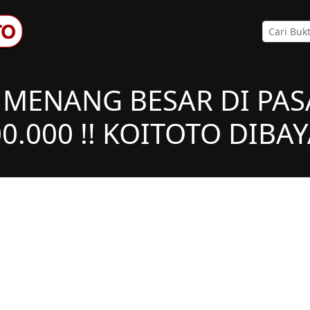
!! MENANG BESAR DI PA
0.000 !! KOITOTO DIBA