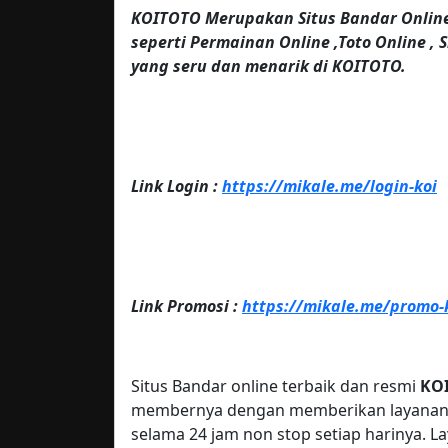
KOITOTO Merupakan Situs Bandar Onlin
seperti Permainan Online ,Toto Online
yang seru dan menarik di KOITOTO.
Link Login :
https://mikale.me/login-koi
Link Promosi :
https://mikale.me/promo-
Situs Bandar online terbaik dan resmi
KO
membernya dengan memberikan layanan t
selama 24 jam non stop setiap harinya. L