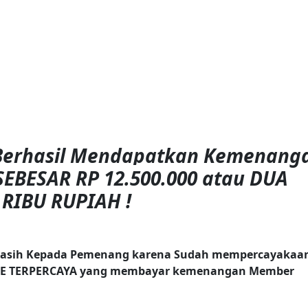
 Berhasil Mendapatkan Kemenang
EBESAR RP 12.500.000 atau DUA
 RIBU RUPIAH !
Kasih Kepada Pemenang karena Sudah mempercayakaa
NE TERPERCAYA yang membayar kemenangan Member