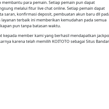
p membantu para pemain. Setiap pemain pun dapat
sung melalui fitur live chat online. Setiap pemain dapat
 saran, konfirmasi deposit, pembuatan akun baru dll pad
nya layanan terbaik ini memberikan kemudahan pada semua
kapan pun tanpa batasan waktu.
t kepada member kami yang berhasil mendapatkan jackpo
sarnya karena telah memilih KOITOTO sebagai Situs Banda