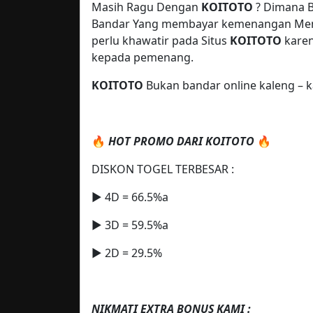
Masih Ragu Dengan
KOITOTO
? Dimana B
Bandar Yang membayar kemenangan Membe
perlu khawatir pada Situs
KOITOTO
karen
kepada pemenang.
KOITOTO
Bukan bandar online kaleng – ka
🔥
HOT PROMO DARI KOITOTO
🔥
DISKON TOGEL TERBESAR :
▶️ 4D = 66.5%a
▶️ 3D = 59.5%a
▶️ 2D = 29.5%
NIKMATI EXTRA BONUS KAMI :