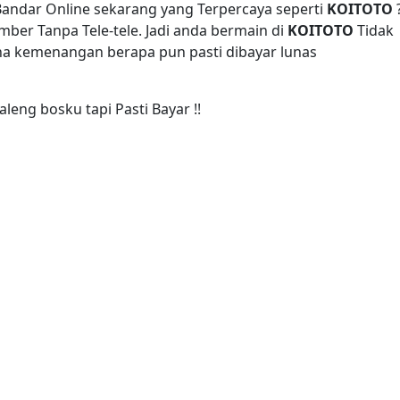
andar Online sekarang yang Terpercaya seperti
KOITOTO
r Tanpa Tele-tele. Jadi anda bermain di
KOITOTO
Tidak
a kemenangan berapa pun pasti dibayar lunas
leng bosku tapi Pasti Bayar !!