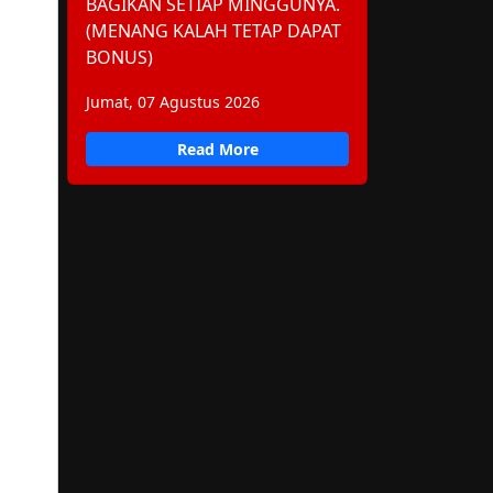
BAGIKAN SETIAP MINGGUNYA.
(MENANG KALAH TETAP DAPAT
BONUS)
Jumat, 07 Agustus 2026
Read More