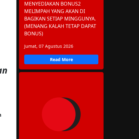
MENYEDIAKAN BONUS2
MELIMPAH YANG AKAN DI
BAGIKAN SETIAP MINGGUNYA.
(MENANG KALAH TETAP DAPAT
BONUS)
Jumat, 07 Agustus 2026
Read More
an
n