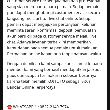
customer service berpengalaman dan profesional
yang siap membantu para pemain. Setiap pemain
pun dapat menghubungi customer service secara
langsung melalui fitur live chat online. Setiap
pemain dapat mengajukan pertanyaan, keluhan,
meminta saran, konfirmasi deposit, pembuatan
akun baru dll pada customer service melalui live
chat. Adanya layanan terbaik ini memberikan
kemudahan pada semua pemain untuk mainkan
Permainan online kapan pun tanpa batasan waktu.
Dengan demikian kami sampaikan selamat kepada
member kami yang berhasil mendapatkan jackpot
paus dan ucapan terimakasih sebesar-besarnya
karena telah memilih KOITOTO sebagai Situs
Bandar Online Terpercaya.
☎️ WHATSAPP 1 : 0822-2149-7974