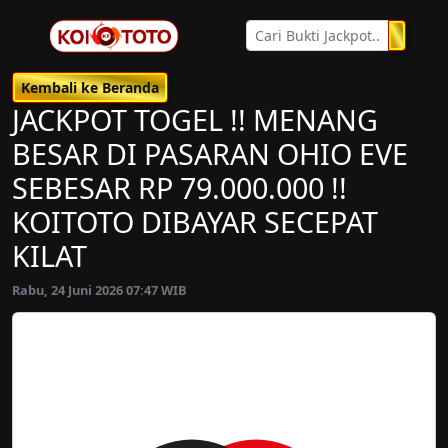
Kembali ke Beranda
JACKPOT TOGEL !! MENANG
BESAR DI PASARAN OHIO EVE
SEBESAR RP 79.000.000 !!
KOITOTO DIBAYAR SECEPAT
KILAT
Rabu, 24 Juni 2026 07:47 WIB