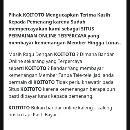
Pihak KOITOTO Mengucapkan Terima Kasih
Kepada Pemenang karena Sudah
mempercayakan kami sebagai SITUS
PERMAINAN ONLINE TERPERCAYA yang
membayar kemenangan Member Hingga Lunas.
Masih Ragu Dengan
KOITOTO
? Dimana Bandar
Online sekarang yang Terpercaya
seperti
KOITOTO
? Bandar Yang membayar
kemenangan Member Tanpa Tele-tele. Jadi anda
bermain di
KOITOTO
Tidak perlu khawatir pada
Situs
KOITOTO
karena kemenangan berapa pun
pasti dibayar lunas kepada pemenang.
KOITOTO
Bukan bandar online kaleng – kaleng
bosku tapi Pasti Bayar !!