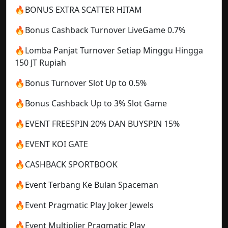
🔥BONUS EXTRA SCATTER HITAM
🔥Bonus Cashback Turnover LiveGame 0.7%
🔥Lomba Panjat Turnover Setiap Minggu Hingga
150 JT Rupiah
🔥Bonus Turnover Slot Up to 0.5%
🔥Bonus Cashback Up to 3% Slot Game
🔥EVENT FREESPIN 20% DAN BUYSPIN 15%
🔥EVENT KOI GATE
🔥
CASHBACK SPORTBOOK
🔥Event Terbang Ke Bulan Spaceman
🔥Event Pragmatic Play Joker Jewels
🔥Event Multiplier Pragmatic Play