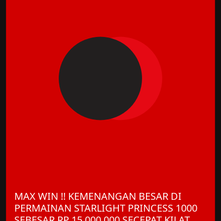
MAX WIN !! KEMENANGAN BESAR DI
PERMAINAN STARLIGHT PRINCESS 1000
SEBESAR RP 15.000.000 SECEPAT KILAT