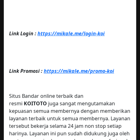
Link Login :
https://mikale.me/login-koi
Link Promosi :
https://mikale.me/promo-koi
Situs Bandar online terbaik dan
resmi
KOITOTO
juga sangat mengutamakan
kepuasan semua membernya dengan memberikan
layanan terbaik untuk semua membernya. Layanan
tersebut bekerja selama 24 jam non stop setiap
harinya. Layanan ini pun sudah didukung juga oleh