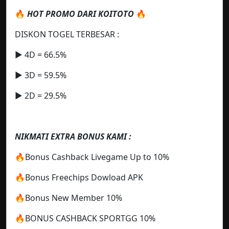
🔥
HOT PROMO DARI KOITOTO
🔥
DISKON TOGEL TERBESAR :
▶️ 4D = 66.5%
▶️ 3D = 59.5%
▶️ 2D = 29.5%
NIKMATI EXTRA BONUS KAMI :
🔥Bonus Cashback Livegame Up to 10%
🔥Bonus Freechips Dowload APK
🔥Bonus New Member 10%
🔥BONUS CASHBACK SPORTGG 10%