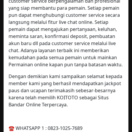
customer service berpengalaman dan profesional
yang siap membantu para pemain. Setiap pemain
pun dapat menghubungi customer service secara
langsung melalui fitur live chat online. Setiap
pemain dapat mengajukan pertanyaan, keluhan,
meminta saran, konfirmasi deposit, pembuatan
akun baru dll pada customer service melalui live
chat. Adanya layanan terbaik ini memberikan
kemudahan pada semua pemain untuk mainkan
Permainan online kapan pun tanpa batasan waktu.
Dengan demikian kami sampaikan selamat kepada
member kami yang berhasil mendapatkan jackpot
paus dan ucapan terimakasih sebesar-besarnya
karena telah memilih KOITOTO sebagai Situs
Bandar Online Terpercaya.
☎️ WHATSAPP 1 : 0823-1025-7689