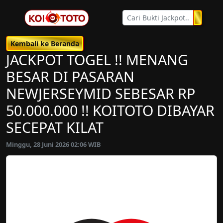
Kembali ke Beranda
JACKPOT TOGEL !! MENANG
BESAR DI PASARAN
NEWJERSEYMID SEBESAR RP
50.000.000 !! KOITOTO DIBAYAR
SECEPAT KILAT
Minggu, 28 Juni 2026 02:06 WIB