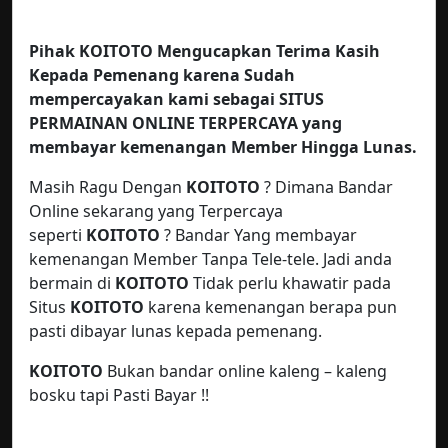
Pihak KOITOTO Mengucapkan Terima Kasih
Kepada Pemenang karena Sudah
mempercayakan kami sebagai SITUS
PERMAINAN ONLINE TERPERCAYA yang
membayar kemenangan Member Hingga Lunas.
Masih Ragu Dengan
KOITOTO
? Dimana Bandar
Online sekarang yang Terpercaya
seperti
KOITOTO
? Bandar Yang membayar
kemenangan Member Tanpa Tele-tele. Jadi anda
bermain di
KOITOTO
Tidak perlu khawatir pada
Situs
KOITOTO
karena kemenangan berapa pun
pasti dibayar lunas kepada pemenang.
KOITOTO
Bukan bandar online kaleng – kaleng
bosku tapi Pasti Bayar !!