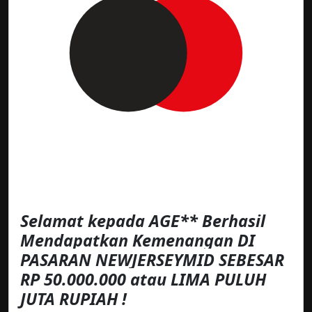
Selamat kepada AGE** Berhasil
Mendapatkan Kemenangan DI
PASARAN NEWJERSEYMID SEBESAR
RP 50.000.000 atau LIMA PULUH
JUTA RUPIAH !