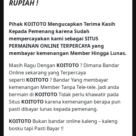
RUPIAH !
Pihak KOITOTO Mengucapkan Terima Kasih
Kepada Pemenang karena Sudah
mempercayakan kami sebagai SITUS
PERMAINAN ONLINE TERPERCAYA yang
membayar kemenangan Member Hingga Lunas.
Masih Ragu Dengan
KOITOTO
? Dimana Bandar
Online sekarang yang Terpercaya
seperti
KOITOTO
? Bandar Yang membayar
kemenangan Member Tanpa Tele-tele. Jadi anda
bermain di
KOITOTO
Tidak perlu khawatir pada
Situs
KOITOTO
karena kemenangan berapa pun
pasti dibayar lunas kepada pemenang.
KOITOTO
Bukan bandar online kaleng – kaleng
bosku tapi Pasti Bayar !!