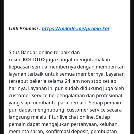
Link Promosi :
https://mikale.me/promo-koi
Situs Bandar online terbaik dan
resmi
KOITOTO
juga sangat mengutamakan
kepuasan semua membernya dengan memberikan
layanan terbaik untuk semua membernya. Layanan
tersebut bekerja selama 24 jam non stop setiap
harinya. Layanan ini pun sudah didukung juga oleh
customer service berpengalaman dan profesional
yang siap membantu para pemain. Setiap pemain
pun dapat menghubungi customer service secara
langsung melalui fitur live chat online. Setiap
pemain dapat mengajukan pertanyaan, keluhan,
meminta saran, konfirmasi deposit, pembuatan