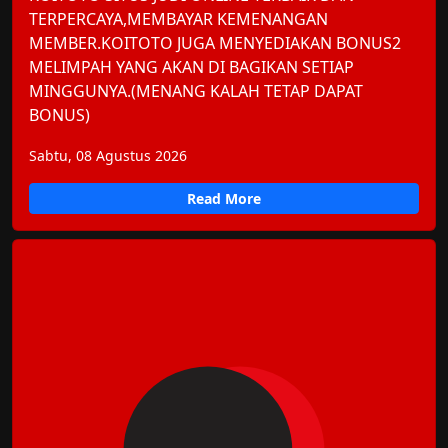
TERPERCAYA,MEMBAYAR KEMENANGAN
MEMBER.KOITOTO JUGA MENYEDIAKAN BONUS2
MELIMPAH YANG AKAN DI BAGIKAN SETIAP
MINGGUNYA.(MENANG KALAH TETAP DAPAT
BONUS)
Sabtu, 08 Agustus 2026
Read More