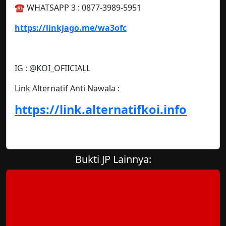
☎️ WHATSAPP 3 : 0877-3989-5951
https://linkjago.me/wa3ofc
IG : @KOI_OFIICIALL
Link Alternatif Anti Nawala :
https://link.alternatifkoi.info
Bukti JP Lainnya: