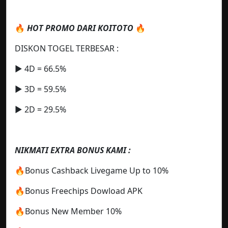
🔥
HOT PROMO DARI KOITOTO
🔥
DISKON TOGEL TERBESAR :
▶️ 4D = 66.5%
▶️ 3D = 59.5%
▶️ 2D = 29.5%
NIKMATI EXTRA BONUS KAMI :
🔥Bonus Cashback Livegame Up to 10%
🔥Bonus Freechips Dowload APK
🔥Bonus New Member 10%