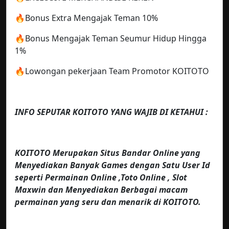
🔥Bonus Extra Mengajak Teman 10%
🔥Bonus Mengajak Teman Seumur Hidup Hingga
1%
🔥Lowongan pekerjaan Team Promotor KOITOTO
INFO SEPUTAR KOITOTO YANG WAJIB DI KETAHUI :
KOITOTO Merupakan Situs Bandar Online yang
Menyediakan Banyak Games dengan Satu User Id
seperti Permainan Online ,Toto Online , Slot
Maxwin dan Menyediakan Berbagai macam
permainan yang seru dan menarik di KOITOTO.