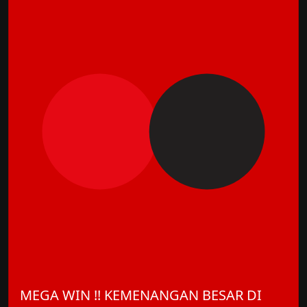
MEGA WIN !! KEMENANGAN BESAR DI