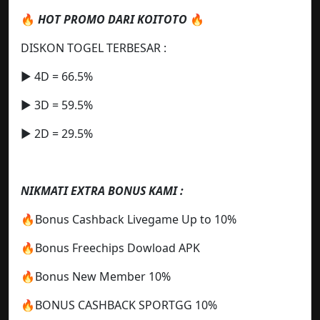
🔥
HOT PROMO DARI KOITOTO
🔥
DISKON TOGEL TERBESAR :
▶️ 4D = 66.5%
▶️ 3D = 59.5%
▶️ 2D = 29.5%
NIKMATI EXTRA BONUS KAMI :
🔥Bonus Cashback Livegame Up to 10%
🔥Bonus Freechips Dowload APK
🔥Bonus New Member 10%
🔥BONUS CASHBACK SPORTGG 10%