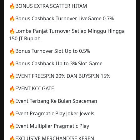
🔥BONUS EXTRA SCATTER HITAM
🔥Bonus Cashback Turnover LiveGame 0.7%
🔥Lomba Panjat Turnover Setiap Minggu Hingga
150 JT Rupiah
🔥Bonus Turnover Slot Up to 0.5%
🔥Bonus Cashback Up to 3% Slot Game
🔥EVENT FREESPIN 20% DAN BUYSPIN 15%
🔥EVENT KOI GATE
🔥Event Terbang Ke Bulan Spaceman
🔥Event Pragmatic Play Joker Jewels
🔥Event Multiplier Pragmatic Play
🔥EXCLUSIVE MERCHANDISE KEREN