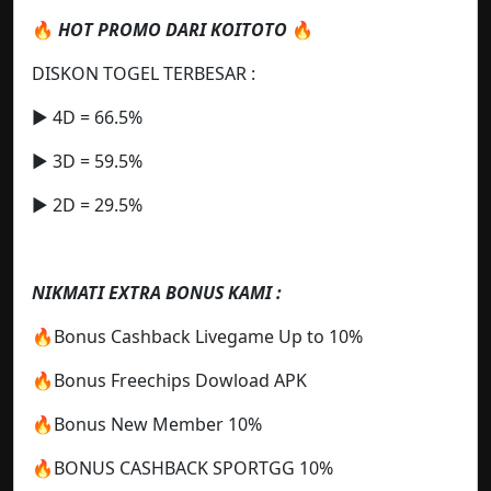
🔥
HOT PROMO DARI KOITOTO
🔥
DISKON TOGEL TERBESAR :
▶️ 4D = 66.5%
▶️ 3D = 59.5%
▶️ 2D = 29.5%
NIKMATI EXTRA BONUS KAMI :
🔥Bonus Cashback Livegame Up to 10%
🔥Bonus Freechips Dowload APK
🔥Bonus New Member 10%
🔥BONUS CASHBACK SPORTGG 10%