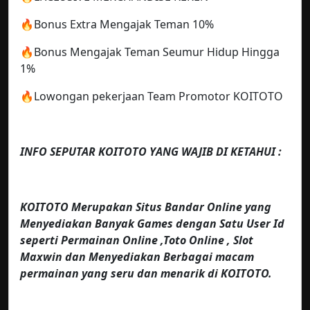
🔥Bonus Extra Mengajak Teman 10%
🔥Bonus Mengajak Teman Seumur Hidup Hingga
1%
🔥Lowongan pekerjaan Team Promotor KOITOTO
INFO SEPUTAR KOITOTO YANG WAJIB DI KETAHUI :
KOITOTO Merupakan Situs Bandar Online yang
Menyediakan Banyak Games dengan Satu User Id
seperti Permainan Online ,Toto Online , Slot
Maxwin dan Menyediakan Berbagai macam
permainan yang seru dan menarik di KOITOTO.