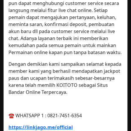
pun dapat menghubungi customer service secara
langsung melalui fitur live chat online. Setiap
pemain dapat mengajukan pertanyaan, keluhan,
meminta saran, konfirmasi deposit, pembuatan
akun baru dll pada customer service melalui live
chat. Adanya layanan terbaik ini memberikan
kemudahan pada semua pemain untuk mainkan
Permainan online kapan pun tanpa batasan waktu.
Dengan demikian kami sampaikan selamat kepada
member kami yang berhasil mendapatkan jackpot
paus dan ucapan terimakasih sebesar-besarnya
karena telah memilih KOITOTO sebagai Situs
Bandar Online Terpercaya.
☎️ WHATSAPP 1 : 0821-7451-6354
https://linkjago.me/official