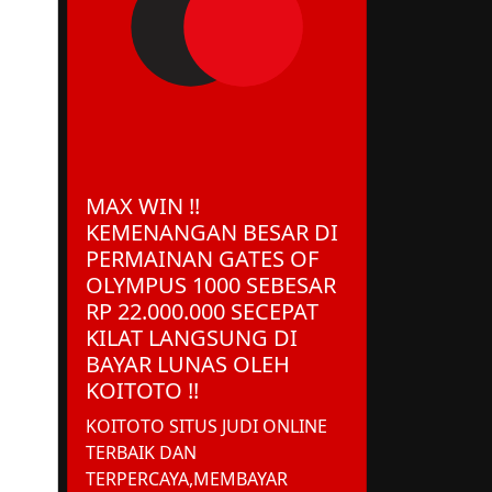
MAX WIN !!
KEMENANGAN BESAR DI
PERMAINAN GATES OF
OLYMPUS 1000 SEBESAR
RP 22.000.000 SECEPAT
KILAT LANGSUNG DI
BAYAR LUNAS OLEH
KOITOTO !!
KOITOTO SITUS JUDI ONLINE
TERBAIK DAN
TERPERCAYA,MEMBAYAR