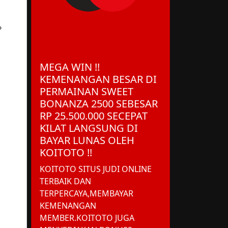
?
MEGA WIN !!
KEMENANGAN BESAR DI
PERMAINAN SWEET
BONANZA 2500 SEBESAR
RP 25.500.000 SECEPAT
KILAT LANGSUNG DI
BAYAR LUNAS OLEH
KOITOTO !!
KOITOTO SITUS JUDI ONLINE
TERBAIK DAN
TERPERCAYA,MEMBAYAR
KEMENANGAN
MEMBER.KOITOTO JUGA