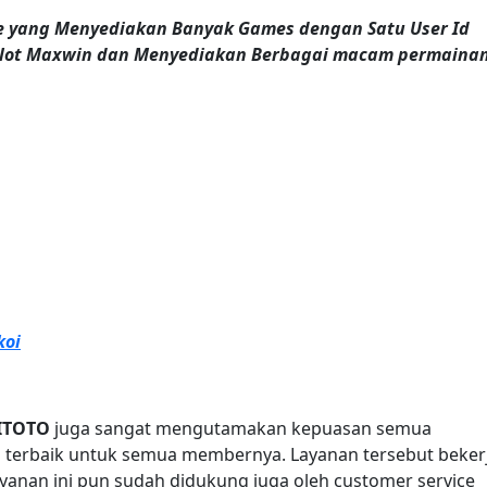
e yang Menyediakan Banyak Games dengan Satu User Id
 , Slot Maxwin dan Menyediakan Berbagai macam permaina
koi
ITOTO
juga sangat mengutamakan kepuasan semua
erbaik untuk semua membernya. Layanan tersebut beker
ayanan ini pun sudah didukung juga oleh customer service