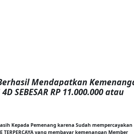
 Berhasil Mendapatkan Kemenang
4D SEBESAR RP 11.000.000 atau
Kasih Kepada Pemenang karena Sudah mempercayakan
NE TERPERCAYA yang membayar kemenangan Member