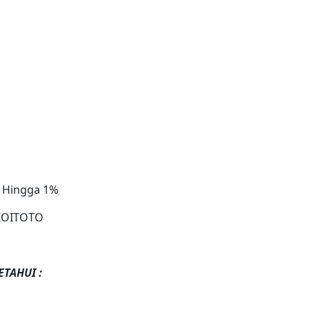
 Hingga 1%
KOITOTO
ETAHUI :