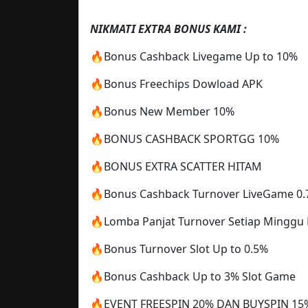
NIKMATI EXTRA BONUS KAMI :
🔥Bonus Cashback Livegame Up to 10%
🔥Bonus Freechips Dowload APK
🔥Bonus New Member 10%
🔥BONUS CASHBACK SPORTGG 10%
🔥BONUS EXTRA SCATTER HITAM
🔥Bonus Cashback Turnover LiveGame 0
🔥Lomba Panjat Turnover Setiap Minggu 
🔥Bonus Turnover Slot Up to 0.5%
🔥Bonus Cashback Up to 3% Slot Game
🔥EVENT FREESPIN 20% DAN BUYSPIN 15