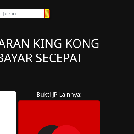
SARAN KING KONG
IBAYAR SECEPAT
Bukti JP Lainnya: