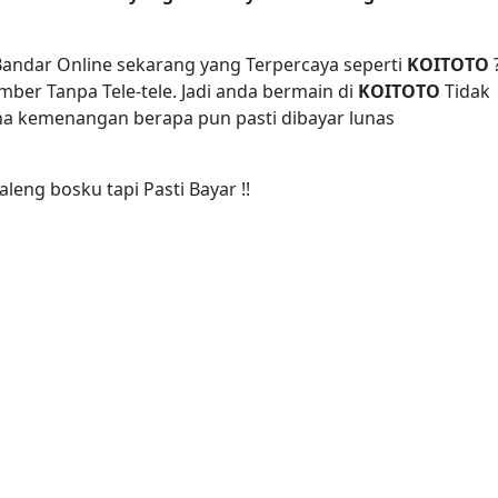
andar Online sekarang yang Terpercaya seperti
KOITOTO
r Tanpa Tele-tele. Jadi anda bermain di
KOITOTO
Tidak
a kemenangan berapa pun pasti dibayar lunas
leng bosku tapi Pasti Bayar !!