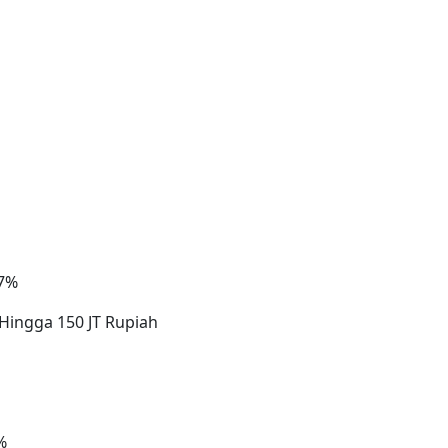
.7%
Hingga 150 JT Rupiah
%