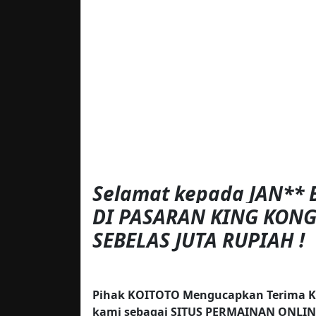
Selamat kepada JAN**
DI PASARAN KING KONG 
SEBELAS JUTA RUPIAH !
Pihak KOITOTO Mengucapkan Terima 
kami sebagai SITUS PERMAINAN ONLI