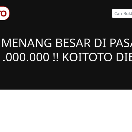
!! MENANG BESAR DI PA
.000.000 !! KOITOTO D