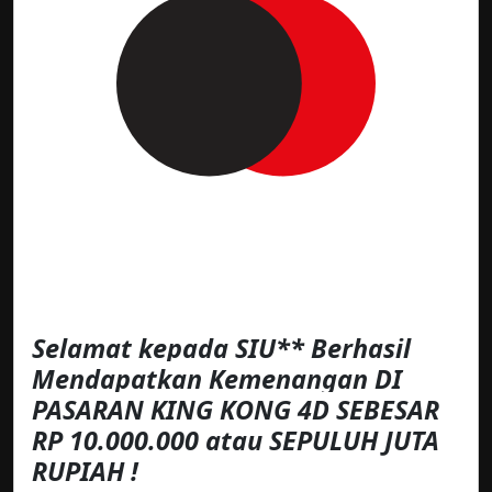
Selamat kepada SIU** Berhasil
Mendapatkan Kemenangan DI
PASARAN KING KONG 4D SEBESAR
RP 10.000.000 atau SEPULUH JUTA
RUPIAH !