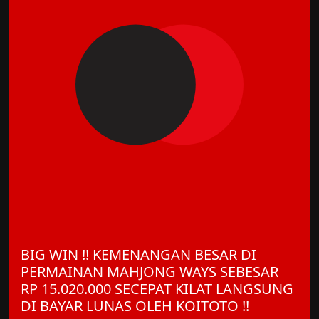
BIG WIN !! KEMENANGAN BESAR DI
PERMAINAN MAHJONG WAYS SEBESAR
RP 15.020.000 SECEPAT KILAT LANGSUNG
DI BAYAR LUNAS OLEH KOITOTO !!