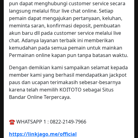
pun dapat menghubungi customer service secara
langsung melalui fitur live chat online. Setiap
pemain dapat mengajukan pertanyaan, keluhan,
meminta saran, konfirmasi deposit, pembuatan
akun baru dll pada customer service melalui live
chat. Adanya layanan terbaik ini memberikan
kemudahan pada semua pemain untuk mainkan
Permainan online kapan pun tanpa batasan waktu.
Dengan demikian kami sampaikan selamat kepada
member kami yang berhasil mendapatkan jackpot
paus dan ucapan terimakasih sebesar-besarnya
karena telah memilih KOITOTO sebagai Situs
Bandar Online Terpercaya.
☎️ WHATSAPP 1 : 0822-2149-7966
https://linkjago.me/official