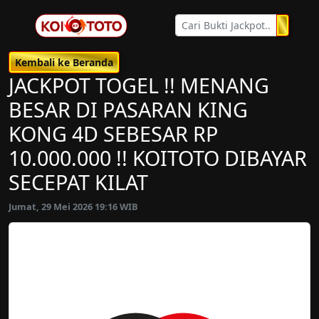
Kembali ke Beranda
JACKPOT TOGEL !! MENANG
BESAR DI PASARAN KING
KONG 4D SEBESAR RP
10.000.000 !! KOITOTO DIBAYAR
SECEPAT KILAT
Jumat, 29 Mei 2026 19:16 WIB