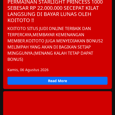
PERMAINAN STARLIGHT PRINCESS 1000
SEBESAR RP 22.000.000 SECEPAT KILAT
LANGSUNG DI BAYAR LUNAS OLEH
KOITOTO !!
KOITOTO SITUS JUDI ONLINE TERBAIK DAN
TERPERCAYA,MEMBAYAR KEMENANGAN
MEMBER.KOITOTO JUGA MENYEDIAKAN BONUS2
MELIMPAH YANG AKAN DI BAGIKAN SETIAP
MINGGUNYA.(MENANG KALAH TETAP DAPAT
BONUS)
Kamis, 06 Agustus 2026
Read More