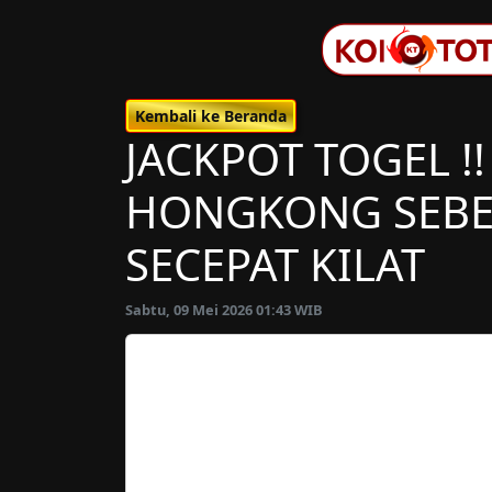
Kembali ke Beranda
JACKPOT TOGEL !
HONGKONG SEBESA
SECEPAT KILAT
Sabtu, 09 Mei 2026 01:43 WIB