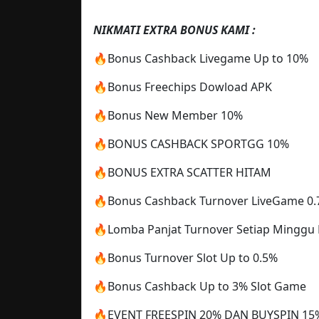
NIKMATI EXTRA BONUS KAMI :
🔥Bonus Cashback Livegame Up to 10%
🔥Bonus Freechips Dowload APK
🔥Bonus New Member 10%
🔥BONUS CASHBACK SPORTGG 10%
🔥BONUS EXTRA SCATTER HITAM
🔥Bonus Cashback Turnover LiveGame 0
🔥Lomba Panjat Turnover Setiap Minggu 
🔥Bonus Turnover Slot Up to 0.5%
🔥Bonus Cashback Up to 3% Slot Game
🔥EVENT FREESPIN 20% DAN BUYSPIN 15