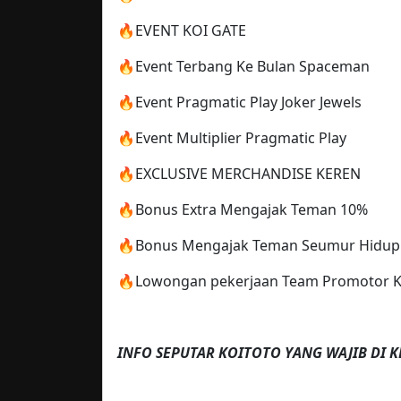
🔥EVENT KOI GATE
🔥Event Terbang Ke Bulan Spaceman
🔥Event Pragmatic Play Joker Jewels
🔥Event Multiplier Pragmatic Play
🔥EXCLUSIVE MERCHANDISE KEREN
🔥Bonus Extra Mengajak Teman 10%
🔥Bonus Mengajak Teman Seumur Hidup
🔥Lowongan pekerjaan Team Promotor 
INFO SEPUTAR KOITOTO YANG WAJIB DI K