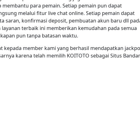
p membantu para pemain. Setiap pemain pun dapat
sung melalui fitur live chat online. Setiap pemain dapat
 saran, konfirmasi deposit, pembuatan akun baru dll pad
nya layanan terbaik ini memberikan kemudahan pada semua
kapan pun tanpa batasan waktu.
t kepada member kami yang berhasil mendapatkan jackpo
sarnya karena telah memilih KOITOTO sebagai Situs Banda