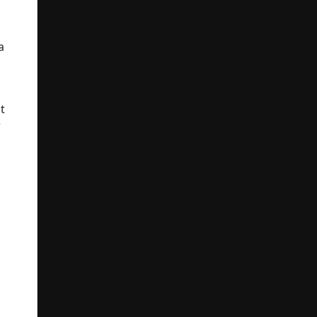
a
t
r