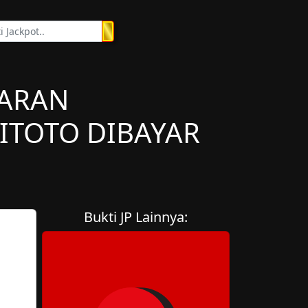
SARAN
OITOTO DIBAYAR
Bukti JP Lainnya: