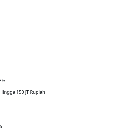
.7%
Hingga 150 JT Rupiah
%