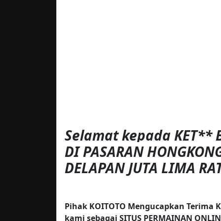
Selamat kepada KET**
DI PASARAN HONGKONG 
DELAPAN JUTA LIMA RAT
Pihak KOITOTO Mengucapkan Terima 
kami sebagai SITUS PERMAINAN ONLI