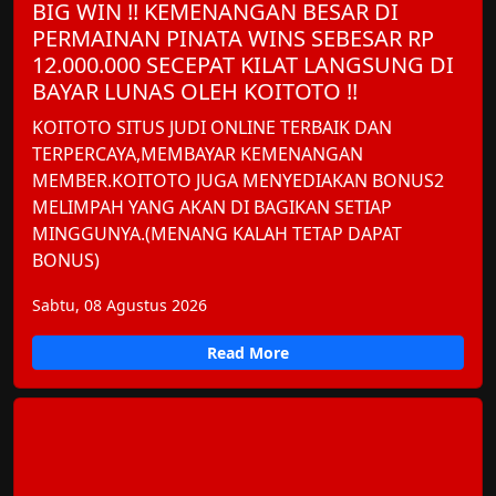
BIG WIN !! KEMENANGAN BESAR DI
PERMAINAN PINATA WINS SEBESAR RP
12.000.000 SECEPAT KILAT LANGSUNG DI
BAYAR LUNAS OLEH KOITOTO !!
KOITOTO SITUS JUDI ONLINE TERBAIK DAN
TERPERCAYA,MEMBAYAR KEMENANGAN
MEMBER.KOITOTO JUGA MENYEDIAKAN BONUS2
MELIMPAH YANG AKAN DI BAGIKAN SETIAP
MINGGUNYA.(MENANG KALAH TETAP DAPAT
BONUS)
Sabtu, 08 Agustus 2026
Read More