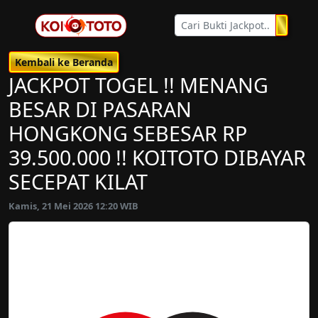
Kembali ke Beranda
JACKPOT TOGEL !! MENANG
BESAR DI PASARAN
HONGKONG SEBESAR RP
39.500.000 !! KOITOTO DIBAYAR
SECEPAT KILAT
Kamis, 21 Mei 2026 12:20 WIB