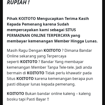
RUPIAH !
Pihak KOITOTO Mengucapkan Terima Kasih
Kepada Pemenang karena Sudah
mempercayakan kami sebagai SITUS
PERMAINAN ONLINE TERPERCAYA yang
membayar kemenangan Member Hingga Lunas.
Masih Ragu Dengan
KOITOTO
? Dimana Bandar
Online sekarang yang Terpercaya
seperti
KOITOTO
? Bandar Yang membayar
kemenangan Member Tanpa Tele-tele. Jadi anda
bermain di
KOITOTO
Tidak perlu khawatir pada
Situs
KOITOTO
karena kemenangan berapa pun
pasti dibayar lunas kepada pemenang.
KOITOTO
Bukan bandar online kaleng – kaleng
bosku tapi Pasti Bayar !!