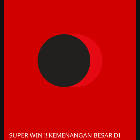
SUPER WIN !! KEMENANGAN BESAR DI