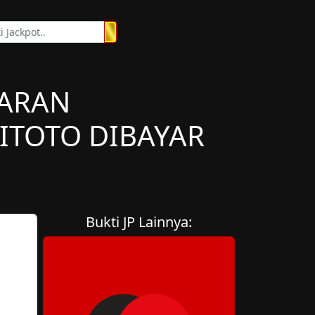
SARAN
OITOTO DIBAYAR
Bukti JP Lainnya: