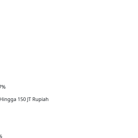
.7%
Hingga 150 JT Rupiah
%