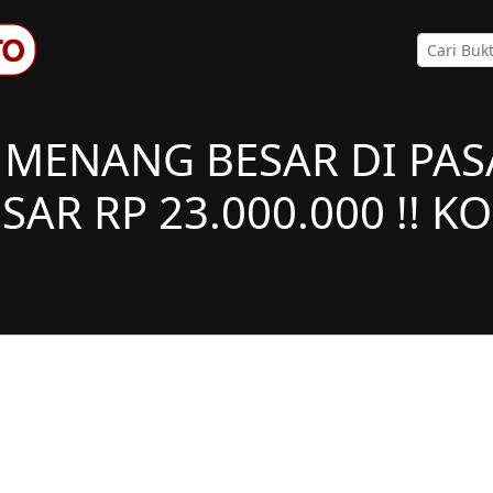
! MENANG BESAR DI PA
R RP 23.000.000 !! K