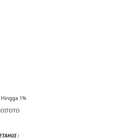
 Hingga 1%
KOITOTO
ETAHUI :