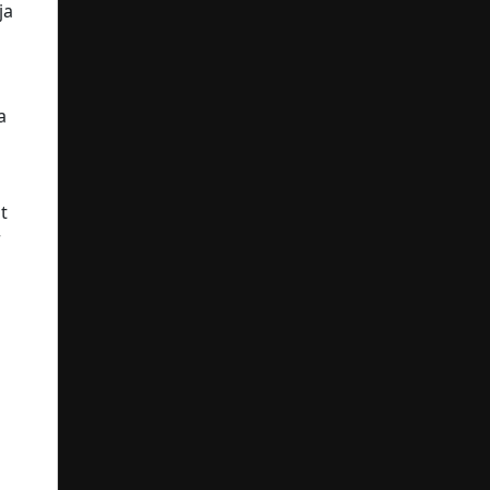
ja
a
t
r