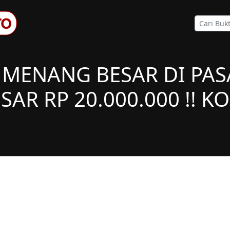
! MENANG BESAR DI PA
R RP 20.000.000 !! K