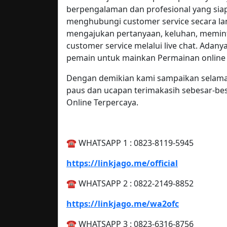
berpengalaman dan profesional yang sia
menghubungi customer service secara lang
mengajukan pertanyaan, keluhan, meminta
customer service melalui live chat. Ada
pemain untuk mainkan Permainan online 
Dengan demikian kami sampaikan selama
paus dan ucapan terimakasih sebesar-be
Online Terpercaya.
☎️ WHATSAPP 1 : 0823-8119-5945
https://linkjago.me/official
☎️ WHATSAPP 2 : 0822-2149-8852
https://linkjago.me/wa2ofc
☎️ WHATSAPP 3 : 0823-6316-8756