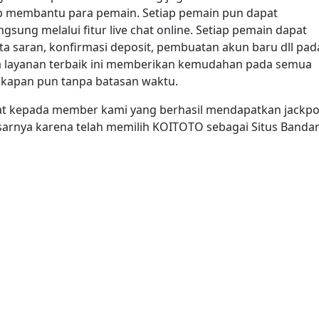
p membantu para pemain. Setiap pemain pun dapat
sung melalui fitur live chat online. Setiap pemain dapat
 saran, konfirmasi deposit, pembuatan akun baru dll pad
nya layanan terbaik ini memberikan kemudahan pada semua
kapan pun tanpa batasan waktu.
t kepada member kami yang berhasil mendapatkan jackpo
sarnya karena telah memilih KOITOTO sebagai Situs Banda