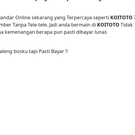
andar Online sekarang yang Terpercaya seperti
KOITOTO
r Tanpa Tele-tele. Jadi anda bermain di
KOITOTO
Tidak
a kemenangan berapa pun pasti dibayar lunas
leng bosku tapi Pasti Bayar !!