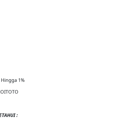
 Hingga 1%
KOITOTO
ETAHUI :