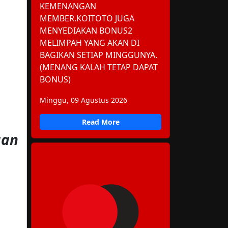
KEMENANGAN
MEMBER.KOITOTO JUGA
MENYEDIAKAN BONUS2
MELIMPAH YANG AKAN DI
BAGIKAN SETIAP MINGGUNYA.
(MENANG KALAH TETAP DAPAT
BONUS)
Minggu, 09 Agustus 2026
Read More
gan