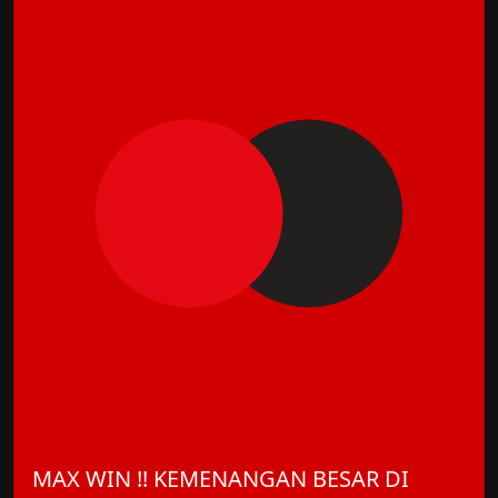
MAX WIN !! KEMENANGAN BESAR DI