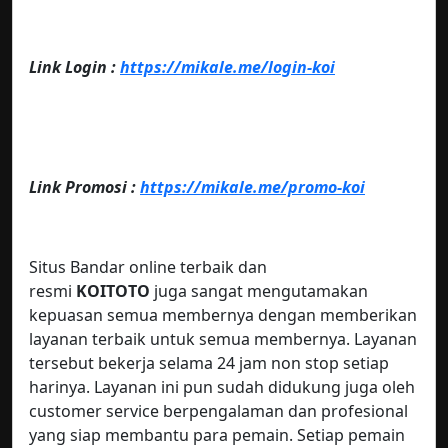
Link Login :
https://mikale.me/login-koi
Link Promosi :
https://mikale.me/promo-koi
Situs Bandar online terbaik dan
resmi
KOITOTO
juga sangat mengutamakan
kepuasan semua membernya dengan memberikan
layanan terbaik untuk semua membernya. Layanan
tersebut bekerja selama 24 jam non stop setiap
harinya. Layanan ini pun sudah didukung juga oleh
customer service berpengalaman dan profesional
yang siap membantu para pemain. Setiap pemain