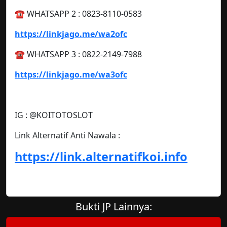
☎️ WHATSAPP 2 : 0823-8110-0583
https://linkjago.me/wa2ofc
☎️ WHATSAPP 3 : 0822-2149-7988
https://linkjago.me/wa3ofc
IG : @KOITOTOSLOT
Link Alternatif Anti Nawala :
https://link.alternatifkoi.info
Bukti JP Lainnya: