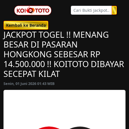
Kembali ke Beranda
JACKPOT TOGEL !! MENANG
BESAR DI PASARAN
HONGKONG SEBESAR RP
14.500.000 !! KOITOTO DIBAYAR
SECEPAT KILAT
Senin, 01 Juni 2026 01:43 WIB