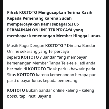
Pihak KOITOTO Mengucapkan Terima Kasih
Kepada Pemenang karena Sudah
mempercayakan kami sebagai SITUS
PERMAINAN ONLINE TERPERCAYA yang
membayar kemenangan Member Hingga Lunas.
Masih Ragu Dengan
KOITOTO
? Dimana Bandar
Online sekarang yang Terpercaya
seperti
KOITOTO
? Bandar Yang membayar
kemenangan Member Tanpa Tele-tele. Jadi anda
bermain di
KOITOTO
Tidak perlu khawatir pada
Situs
KOITOTO
karena kemenangan berapa pun
pasti dibayar lunas kepada pemenang.
KOITOTO
Bukan bandar online kaleng – kaleng
bosku tapi Pasti Bayar !!