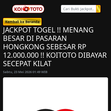
Kembali ke Beranda
JACKPOT TOGEL !! MENANG
BESAR DI PASARAN
HONGKONG SEBESAR RP
12.000.000 !! KOITOTO DIBAYAR
SECEPAT KILAT
Sabtu, 23 Mei 2026 01:49 WIB