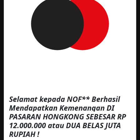
Selamat kepada NOF** Berhasil
Mendapatkan Kemenangan DI
PASARAN HONGKONG SEBESAR RP
12.000.000 atau DUA BELAS JUTA
RUPIAH !