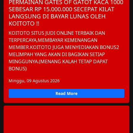
PERMAINAN GATES OF GATOT KACA 1000
SEBESAR RP 15.000.000 SECEPAT KILAT
LANGSUNG DI BAYAR LUNAS OLEH
KOITOTO !!
KOITOTO SITUS JUDI ONLINE TERBAIK DAN
TERPERCAYA,MEMBAYAR KEMENANGAN
MEMBER.KOITOTO JUGA MENYEDIAKAN BONUS2
MELIMPAH YANG AKAN DI BAGIKAN SETIAP
MINGGUNYA.(MENANG KALAH TETAP DAPAT
BONUS)
Minggu, 09 Agustus 2026
Read More