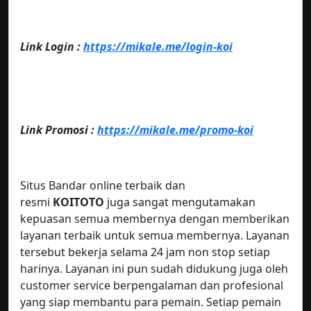
Link Login :
https://mikale.me/login-koi
Link Promosi :
https://mikale.me/promo-koi
Situs Bandar online terbaik dan
resmi
KOITOTO
juga sangat mengutamakan
kepuasan semua membernya dengan memberikan
layanan terbaik untuk semua membernya. Layanan
tersebut bekerja selama 24 jam non stop setiap
harinya. Layanan ini pun sudah didukung juga oleh
customer service berpengalaman dan profesional
yang siap membantu para pemain. Setiap pemain