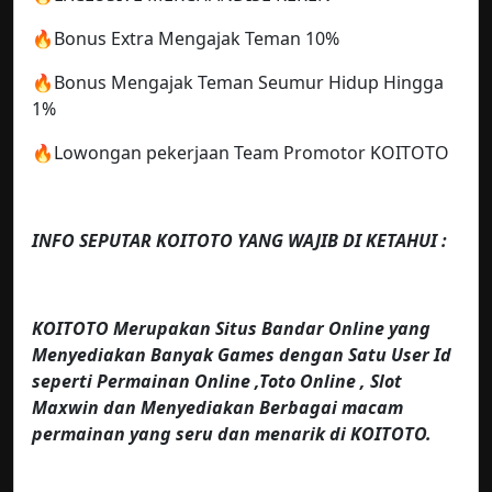
🔥Bonus Extra Mengajak Teman 10%
🔥Bonus Mengajak Teman Seumur Hidup Hingga
1%
🔥Lowongan pekerjaan Team Promotor KOITOTO
INFO SEPUTAR KOITOTO YANG WAJIB DI KETAHUI :
KOITOTO Merupakan Situs Bandar Online yang
Menyediakan Banyak Games dengan Satu User Id
seperti Permainan Online ,Toto Online , Slot
Maxwin dan Menyediakan Berbagai macam
permainan yang seru dan menarik di KOITOTO.