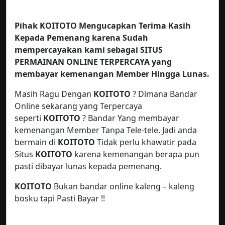
Pihak KOITOTO Mengucapkan Terima Kasih
Kepada Pemenang karena Sudah
mempercayakan kami sebagai SITUS
PERMAINAN ONLINE TERPERCAYA yang
membayar kemenangan Member Hingga Lunas.
Masih Ragu Dengan
KOITOTO
? Dimana Bandar
Online sekarang yang Terpercaya
seperti
KOITOTO
? Bandar Yang membayar
kemenangan Member Tanpa Tele-tele. Jadi anda
bermain di
KOITOTO
Tidak perlu khawatir pada
Situs
KOITOTO
karena kemenangan berapa pun
pasti dibayar lunas kepada pemenang.
KOITOTO
Bukan bandar online kaleng – kaleng
bosku tapi Pasti Bayar !!