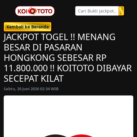
Kembali ke Beranda
JACKPOT TOGEL !! MENANG
BESAR DI PASARAN
HONGKONG SEBESAR RP
11.800.000 !! KOITOTO DIBAYAR
SECEPAT KILAT
Sabtu, 20 Juni 2026 02:34 WIB