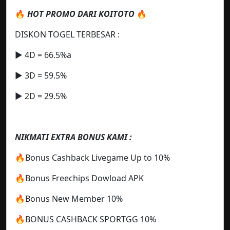
🔥
HOT PROMO DARI KOITOTO
🔥
DISKON TOGEL TERBESAR :
▶️ 4D = 66.5%a
▶️ 3D = 59.5%
▶️ 2D = 29.5%
NIKMATI EXTRA BONUS KAMI :
🔥Bonus Cashback Livegame Up to 10%
🔥Bonus Freechips Dowload APK
🔥Bonus New Member 10%
🔥BONUS CASHBACK SPORTGG 10%