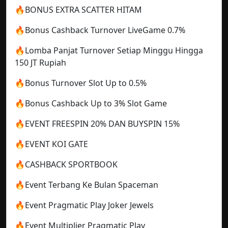
🔥BONUS EXTRA SCATTER HITAM
🔥Bonus Cashback Turnover LiveGame 0.7%
🔥Lomba Panjat Turnover Setiap Minggu Hingga
150 JT Rupiah
🔥Bonus Turnover Slot Up to 0.5%
🔥Bonus Cashback Up to 3% Slot Game
🔥EVENT FREESPIN 20% DAN BUYSPIN 15%
🔥EVENT KOI GATE
🔥
CASHBACK SPORTBOOK
🔥Event Terbang Ke Bulan Spaceman
🔥Event Pragmatic Play Joker Jewels
🔥Event Multiplier Pragmatic Play