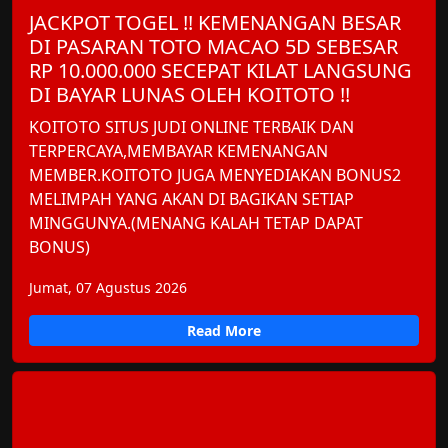
JACKPOT TOGEL !! KEMENANGAN BESAR
DI PASARAN TOTO MACAO 5D SEBESAR
RP 10.000.000 SECEPAT KILAT LANGSUNG
DI BAYAR LUNAS OLEH KOITOTO !!
KOITOTO SITUS JUDI ONLINE TERBAIK DAN
TERPERCAYA,MEMBAYAR KEMENANGAN
MEMBER.KOITOTO JUGA MENYEDIAKAN BONUS2
MELIMPAH YANG AKAN DI BAGIKAN SETIAP
MINGGUNYA.(MENANG KALAH TETAP DAPAT
BONUS)
Jumat, 07 Agustus 2026
Read More