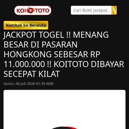
Kembali ke Beranda
JACKPOT TOGEL !! MENANG
BESAR DI PASARAN
HONGKONG SEBESAR RP
11.000.000 !! KOITOTO DIBAYAR
SECEPAT KILAT
Senin, 06 Juli 2026 01:35 WIB