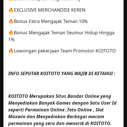
🔥EXCLUSIVE MERCHANDISE KEREN
🔥Bonus Extra Mengajak Teman 10%
🔥Bonus Mengajak Teman Seumur Hidup Hingga
1%
🔥Lowongan pekerjaan Team Promotor KOITOTO
INFO SEPUTAR KOITOTO YANG WAJIB DI KETAHUI :
KOITOTO Merupakan Situs Bandar Online yang
Menyediakan Banyak Games dengan Satu User Id
seperti Permainan Online ,Toto Online , Slot
Maxwin dan Menyediakan Berbagai macam
permainan yang seru dan menarik di KOITOTO.