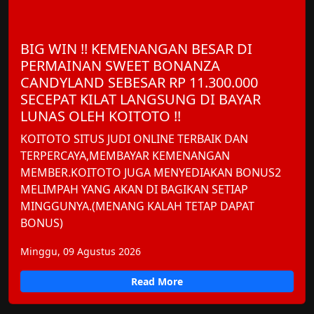
BIG WIN !! KEMENANGAN BESAR DI
PERMAINAN SWEET BONANZA
CANDYLAND SEBESAR RP 11.300.000
SECEPAT KILAT LANGSUNG DI BAYAR
LUNAS OLEH KOITOTO !!
KOITOTO SITUS JUDI ONLINE TERBAIK DAN
TERPERCAYA,MEMBAYAR KEMENANGAN
MEMBER.KOITOTO JUGA MENYEDIAKAN BONUS2
MELIMPAH YANG AKAN DI BAGIKAN SETIAP
MINGGUNYA.(MENANG KALAH TETAP DAPAT
BONUS)
Minggu, 09 Agustus 2026
Read More