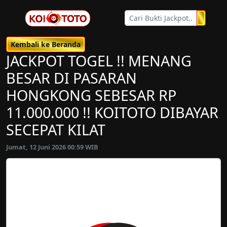
Kembali ke Beranda
JACKPOT TOGEL !! MENANG
BESAR DI PASARAN
HONGKONG SEBESAR RP
11.000.000 !! KOITOTO DIBAYAR
SECEPAT KILAT
Jumat, 12 Juni 2026 00:59 WIB