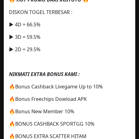
DISKON TOGEL TERBESAR :
▶️ 4D = 66.5%
▶️ 3D = 59.5%
▶️ 2D = 29.5%
NIKMATI EXTRA BONUS KAMI :
🔥Bonus Cashback Livegame Up to 10%
🔥Bonus Freechips Dowload APK
🔥Bonus New Member 10%
🔥BONUS CASHBACK SPORTGG 10%
🔥BONUS EXTRA SCATTER HITAM