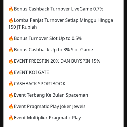
🔥Bonus Cashback Turnover LiveGame 0.7%
🔥Lomba Panjat Turnover Setiap Minggu Hingga
150 JT Rupiah
🔥Bonus Turnover Slot Up to 0.5%
🔥Bonus Cashback Up to 3% Slot Game
🔥EVENT FREESPIN 20% DAN BUYSPIN 15%
🔥EVENT KOI GATE
🔥
CASHBACK SPORTBOOK
🔥Event Terbang Ke Bulan Spaceman
🔥Event Pragmatic Play Joker Jewels
🔥Event Multiplier Pragmatic Play