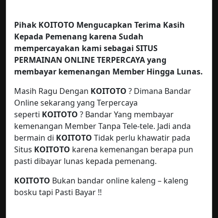
Pihak KOITOTO Mengucapkan Terima Kasih
Kepada Pemenang karena Sudah
mempercayakan kami sebagai SITUS
PERMAINAN ONLINE TERPERCAYA yang
membayar kemenangan Member Hingga Lunas.
Masih Ragu Dengan
KOITOTO
? Dimana Bandar
Online sekarang yang Terpercaya
seperti
KOITOTO
? Bandar Yang membayar
kemenangan Member Tanpa Tele-tele. Jadi anda
bermain di
KOITOTO
Tidak perlu khawatir pada
Situs
KOITOTO
karena kemenangan berapa pun
pasti dibayar lunas kepada pemenang.
KOITOTO
Bukan bandar online kaleng – kaleng
bosku tapi Pasti Bayar !!