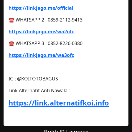
https://linkjago.me/official
☎️ WHATSAPP 2 : 0859-2112-9413
https://linkjago.me/wa2ofc
☎️ WHATSAPP 3 : 0852-8226-0380
https://linkjago.me/wa3ofc
IG : @KOITOTOBAGUS
Link Alternatif Anti Nawala :
https://link.alternatifkoi.info
Bukti JP Lainnya: