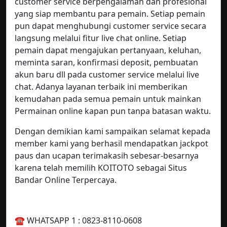
customer service berpengalaman dan profesional
yang siap membantu para pemain. Setiap pemain
pun dapat menghubungi customer service secara
langsung melalui fitur live chat online. Setiap
pemain dapat mengajukan pertanyaan, keluhan,
meminta saran, konfirmasi deposit, pembuatan
akun baru dll pada customer service melalui live
chat. Adanya layanan terbaik ini memberikan
kemudahan pada semua pemain untuk mainkan
Permainan online kapan pun tanpa batasan waktu.
Dengan demikian kami sampaikan selamat kepada
member kami yang berhasil mendapatkan jackpot
paus dan ucapan terimakasih sebesar-besarnya
karena telah memilih KOITOTO sebagai Situs
Bandar Online Terpercaya.
☎️ WHATSAPP 1 : 0823-8110-0608