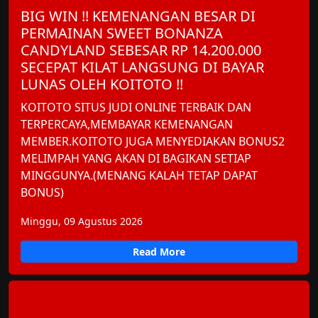
BIG WIN !! KEMENANGAN BESAR DI
PERMAINAN SWEET BONANZA
CANDYLAND SEBESAR RP 14.200.000
SECEPAT KILAT LANGSUNG DI BAYAR
LUNAS OLEH KOITOTO !!
KOITOTO SITUS JUDI ONLINE TERBAIK DAN
TERPERCAYA,MEMBAYAR KEMENANGAN
MEMBER.KOITOTO JUGA MENYEDIAKAN BONUS2
MELIMPAH YANG AKAN DI BAGIKAN SETIAP
MINGGUNYA.(MENANG KALAH TETAP DAPAT
BONUS)
Minggu, 09 Agustus 2026
Read More