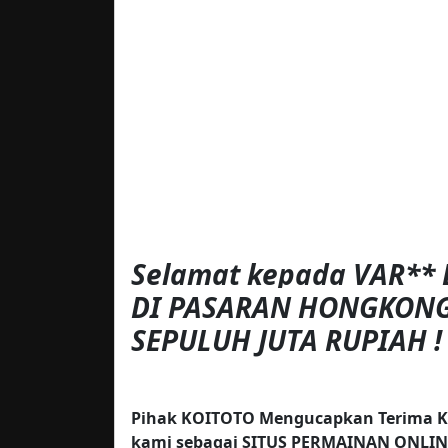
Selamat kepada VAR**
DI PASARAN HONGKONG 
SEPULUH JUTA RUPIAH !
Pihak KOITOTO Mengucapkan Terima 
kami sebagai SITUS PERMAINAN ONLI