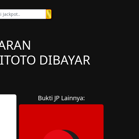
SARAN
OITOTO DIBAYAR
Bukti JP Lainnya: