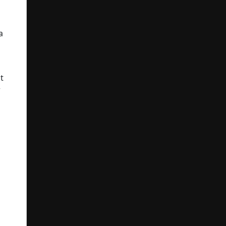
a
t
r