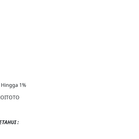
 Hingga 1%
KOITOTO
ETAHUI :