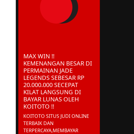
MAX WIN !!
KEMENANGAN BESAR DI
PERMAINAN JADE
LEGENDS SEBESAR RP
20.000.000 SECEPAT
KILAT LANGSUNG DI
BAYAR LUNAS OLEH
KOITOTO !!
KOITOTO SITUS JUDI ONLINE
TERBAIK DAN
TERPERCAYA,MEMBAYAR