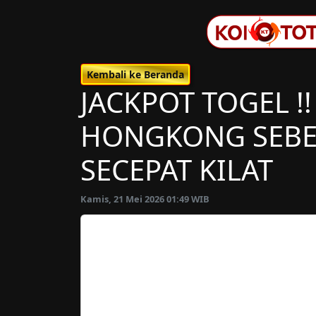
Kembali ke Beranda
JACKPOT TOGEL !
HONGKONG SEBESA
SECEPAT KILAT
Kamis, 21 Mei 2026 01:49 WIB