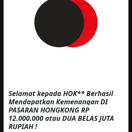
Selamat kepada HOK** Berhasil
Mendapatkan Kemenangan DI
PASARAN HONGKONG RP
12.000.000 atau DUA BELAS JUTA
RUPIAH !