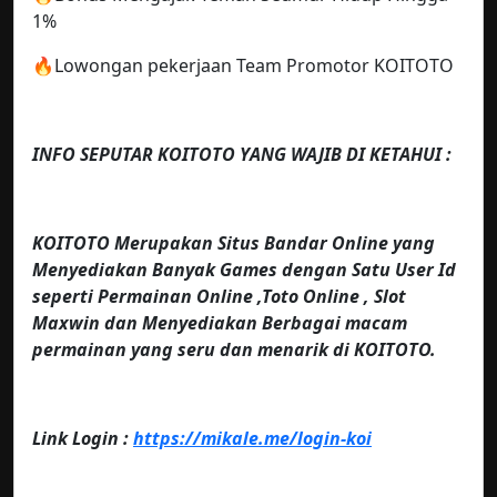
1%
🔥Lowongan pekerjaan Team Promotor KOITOTO
INFO SEPUTAR KOITOTO YANG WAJIB DI KETAHUI :
KOITOTO Merupakan Situs Bandar Online yang
Menyediakan Banyak Games dengan Satu User Id
seperti Permainan Online ,Toto Online , Slot
Maxwin dan Menyediakan Berbagai macam
permainan yang seru dan menarik di KOITOTO.
Link Login :
https://mikale.me/login-koi