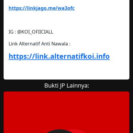
https://linkjago.me/wa3ofc
IG : @KOI_OFIICIALL
Link Alternatif Anti Nawala :
https://link.alternatifkoi.info
Bukti JP Lainnya: