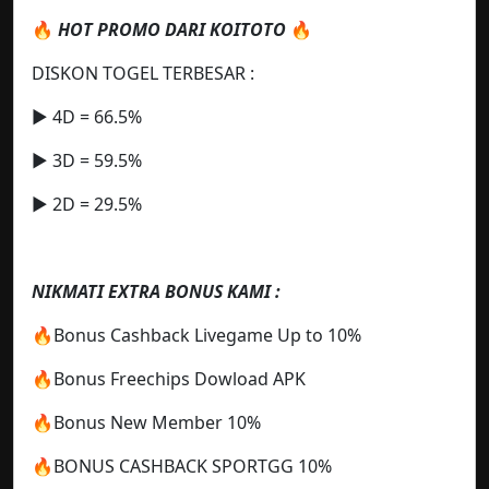
🔥
HOT PROMO DARI KOITOTO
🔥
DISKON TOGEL TERBESAR :
▶️ 4D = 66.5%
▶️ 3D = 59.5%
▶️ 2D = 29.5%
NIKMATI EXTRA BONUS KAMI :
🔥Bonus Cashback Livegame Up to 10%
🔥Bonus Freechips Dowload APK
🔥Bonus New Member 10%
🔥BONUS CASHBACK SPORTGG 10%