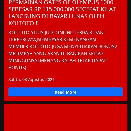
PERMAINAN GATES OF OLYMPUS 1000
SEBESAR RP 115.000.000 SECEPAT KILAT
LANGSUNG DI BAYAR LUNAS OLEH
KOITOTO !!
KOITOTO SITUS JUDI ONLINE TERBAIK DAN
TERPERCAYA,MEMBAYAR KEMENANGAN
MEMBER.KOITOTO JUGA MENYEDIAKAN BONUS2
MELIMPAH YANG AKAN DI BAGIKAN SETIAP
MINGGUNYA.(MENANG KALAH TETAP DAPAT
BONUS)
Sabtu, 08 Agustus 2026
Read More