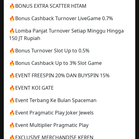
🔥BONUS EXTRA SCATTER HITAM
🔥Bonus Cashback Turnover LiveGame 0.7%
🔥Lomba Panjat Turnover Setiap Minggu Hingga
150 JT Rupiah
🔥Bonus Turnover Slot Up to 0.5%
🔥Bonus Cashback Up to 3% Slot Game
🔥EVENT FREESPIN 20% DAN BUYSPIN 15%
🔥EVENT KOI GATE
🔥Event Terbang Ke Bulan Spaceman
🔥Event Pragmatic Play Joker Jewels
🔥Event Multiplier Pragmatic Play
🔥EXCLUSIVE MERCHANDISE KEREN