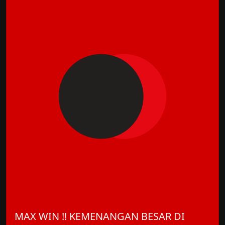
MAX WIN !! KEMENANGAN BESAR DI