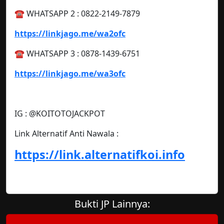
☎️ WHATSAPP 2 : 0822-2149-7879
https://linkjago.me/wa2ofc
☎️ WHATSAPP 3 : 0878-1439-6751
https://linkjago.me/wa3ofc
IG : @KOITOTOJACKPOT
Link Alternatif Anti Nawala :
https://link.alternatifkoi.info
Bukti JP Lainnya: