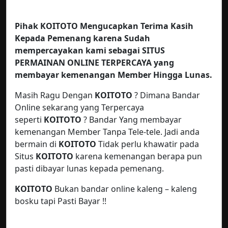
Pihak KOITOTO Mengucapkan Terima Kasih
Kepada Pemenang karena Sudah
mempercayakan kami sebagai SITUS
PERMAINAN ONLINE TERPERCAYA yang
membayar kemenangan Member Hingga Lunas.
Masih Ragu Dengan
KOITOTO
? Dimana Bandar
Online sekarang yang Terpercaya
seperti
KOITOTO
? Bandar Yang membayar
kemenangan Member Tanpa Tele-tele. Jadi anda
bermain di
KOITOTO
Tidak perlu khawatir pada
Situs
KOITOTO
karena kemenangan berapa pun
pasti dibayar lunas kepada pemenang.
KOITOTO
Bukan bandar online kaleng – kaleng
bosku tapi Pasti Bayar !!