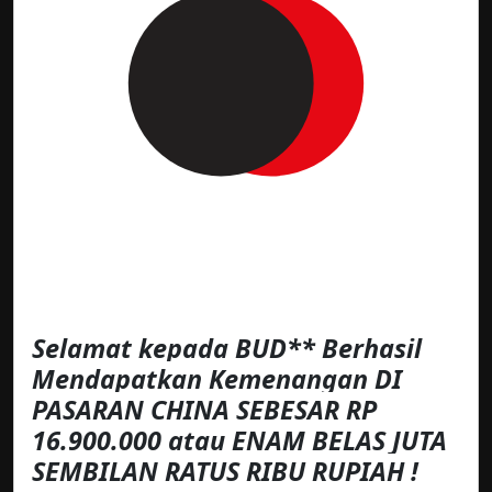
Selamat kepada BUD** Berhasil
Mendapatkan Kemenangan DI
PASARAN CHINA SEBESAR RP
16.900.000 atau ENAM BELAS JUTA
SEMBILAN RATUS RIBU RUPIAH !