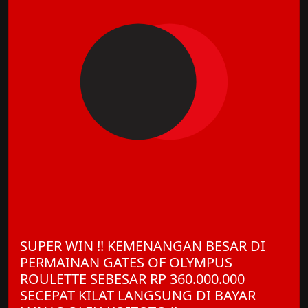
SUPER WIN !! KEMENANGAN BESAR DI
PERMAINAN GATES OF OLYMPUS
ROULETTE SEBESAR RP 360.000.000
SECEPAT KILAT LANGSUNG DI BAYAR