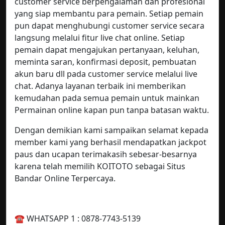
customer service berpengalaman dan profesional
yang siap membantu para pemain. Setiap pemain
pun dapat menghubungi customer service secara
langsung melalui fitur live chat online. Setiap
pemain dapat mengajukan pertanyaan, keluhan,
meminta saran, konfirmasi deposit, pembuatan
akun baru dll pada customer service melalui live
chat. Adanya layanan terbaik ini memberikan
kemudahan pada semua pemain untuk mainkan
Permainan online kapan pun tanpa batasan waktu.
Dengan demikian kami sampaikan selamat kepada
member kami yang berhasil mendapatkan jackpot
paus dan ucapan terimakasih sebesar-besarnya
karena telah memilih KOITOTO sebagai Situs
Bandar Online Terpercaya.
☎️ WHATSAPP 1 : 0878-7743-5139