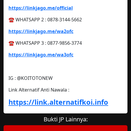
https://linkjago.me/official
☎️ WHATSAPP 2 : 0878-3144-5662
https://linkjago.me/wa2ofc
☎️ WHATSAPP 3 : 0877-9856-3774
https://linkjago.me/wa3ofc
IG : @KOITOTONEW
Link Alternatif Anti Nawala :
https://link.alternatifkoi.info
Bukti JP Lainnya: