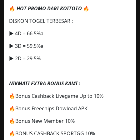
🔥
HOT PROMO DARI KOITOTO
🔥
DISKON TOGEL TERBESAR :
▶️ 4D = 66.5%a
▶️ 3D = 59.5%a
▶️ 2D = 29.5%
NIKMATI EXTRA BONUS KAMI :
🔥Bonus Cashback Livegame Up to 10%
🔥Bonus Freechips Dowload APK
🔥Bonus New Member 10%
🔥BONUS CASHBACK SPORTGG 10%