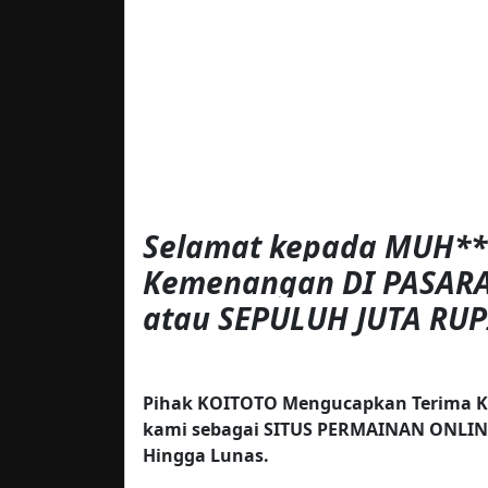
Selamat kepada MUH**
Kemenangan DI PASARA
atau SEPULUH JUTA RUP
Pihak KOITOTO Mengucapkan Terima 
kami sebagai SITUS PERMAINAN ONLI
Hingga Lunas.