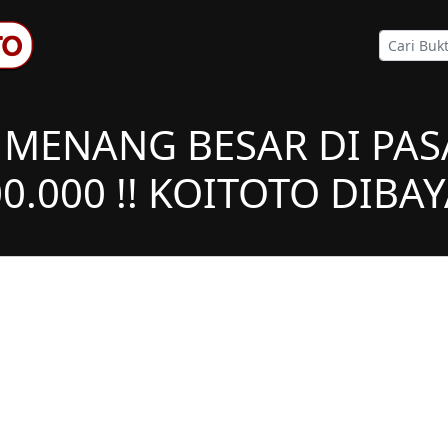
! MENANG BESAR DI PA
0.000 !! KOITOTO DIBA