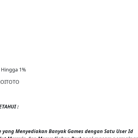
 Hingga 1%
KOITOTO
ETAHUI :
e yang Menyediakan Banyak Games dengan Satu User Id