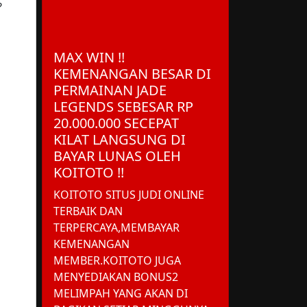
?
MAX WIN !!
KEMENANGAN BESAR DI
PERMAINAN JADE
LEGENDS SEBESAR RP
20.000.000 SECEPAT
KILAT LANGSUNG DI
BAYAR LUNAS OLEH
KOITOTO !!
KOITOTO SITUS JUDI ONLINE
TERBAIK DAN
TERPERCAYA,MEMBAYAR
KEMENANGAN
MEMBER.KOITOTO JUGA
MENYEDIAKAN BONUS2
MELIMPAH YANG AKAN DI