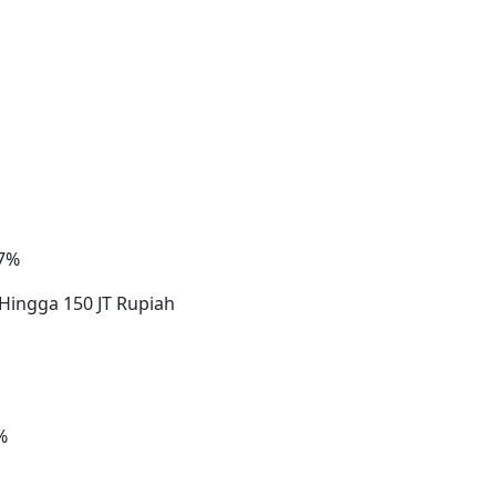
.7%
Hingga 150 JT Rupiah
%