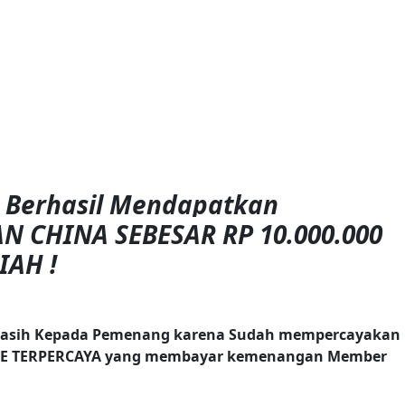
 Berhasil Mendapatkan
N CHINA SEBESAR RP 10.000.000
IAH !
Kasih Kepada Pemenang karena Sudah mempercayakan
NE TERPERCAYA yang membayar kemenangan Member