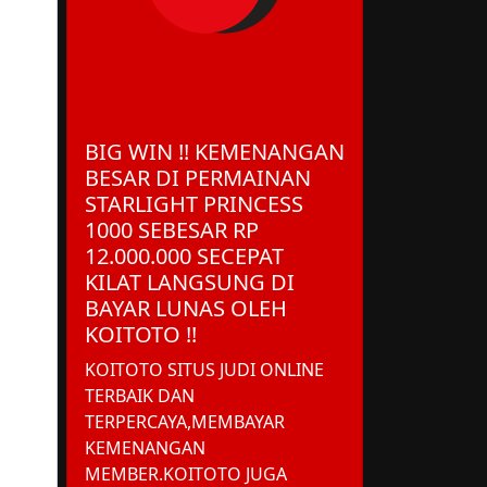
BIG WIN !! KEMENANGAN
BESAR DI PERMAINAN
STARLIGHT PRINCESS
1000 SEBESAR RP
12.000.000 SECEPAT
KILAT LANGSUNG DI
BAYAR LUNAS OLEH
KOITOTO !!
KOITOTO SITUS JUDI ONLINE
TERBAIK DAN
TERPERCAYA,MEMBAYAR
KEMENANGAN
MEMBER.KOITOTO JUGA