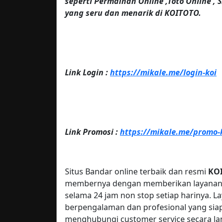
seperti Permainan Online ,Toto Online
yang seru dan menarik di KOITOTO.
Link Login :
https://mikale.me/login-koi
Link Promosi :
https://mikale.me/promo-
Situs Bandar online terbaik dan resmi
KO
membernya dengan memberikan layanan t
selama 24 jam non stop setiap harinya. L
berpengalaman dan profesional yang sia
menghubungi customer service secara lang