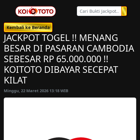
Kembali ke Beranda
JACKPOT TOGEL !! MENANG
BESAR DI PASARAN CAMBODIA
SEBESAR RP 65.000.000 !!
KOITOTO DIBAYAR SECEPAT
KILAT
Minggu, 22 Maret 2026 13:18 WIB