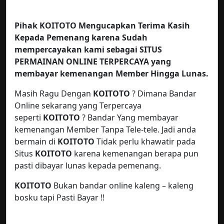
Pihak KOITOTO Mengucapkan Terima Kasih
Kepada Pemenang karena Sudah
mempercayakan kami sebagai SITUS
PERMAINAN ONLINE TERPERCAYA yang
membayar kemenangan Member Hingga Lunas.
Masih Ragu Dengan
KOITOTO
? Dimana Bandar
Online sekarang yang Terpercaya
seperti
KOITOTO
? Bandar Yang membayar
kemenangan Member Tanpa Tele-tele. Jadi anda
bermain di
KOITOTO
Tidak perlu khawatir pada
Situs
KOITOTO
karena kemenangan berapa pun
pasti dibayar lunas kepada pemenang.
KOITOTO
Bukan bandar online kaleng – kaleng
bosku tapi Pasti Bayar !!