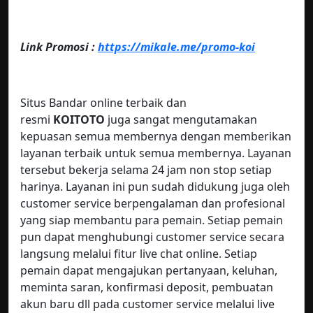
Link Promosi :
https://mikale.me/promo-koi
Situs Bandar online terbaik dan
resmi
KOITOTO
juga sangat mengutamakan
kepuasan semua membernya dengan memberikan
layanan terbaik untuk semua membernya. Layanan
tersebut bekerja selama 24 jam non stop setiap
harinya. Layanan ini pun sudah didukung juga oleh
customer service berpengalaman dan profesional
yang siap membantu para pemain. Setiap pemain
pun dapat menghubungi customer service secara
langsung melalui fitur live chat online. Setiap
pemain dapat mengajukan pertanyaan, keluhan,
meminta saran, konfirmasi deposit, pembuatan
akun baru dll pada customer service melalui live