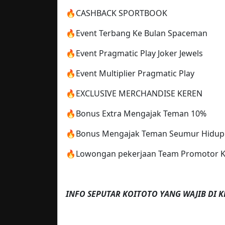
🔥
CASHBACK SPORTBOOK
🔥Event Terbang Ke Bulan Spaceman
🔥Event Pragmatic Play Joker Jewels
🔥Event Multiplier Pragmatic Play
🔥EXCLUSIVE MERCHANDISE KEREN
🔥Bonus Extra Mengajak Teman 10%
🔥Bonus Mengajak Teman Seumur Hidup
🔥Lowongan pekerjaan Team Promotor 
INFO SEPUTAR KOITOTO YANG WAJIB DI K