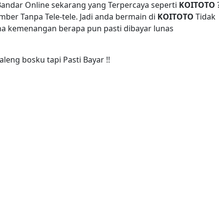
andar Online sekarang yang Terpercaya seperti
KOITOTO
r Tanpa Tele-tele. Jadi anda bermain di
KOITOTO
Tidak
a kemenangan berapa pun pasti dibayar lunas
leng bosku tapi Pasti Bayar !!