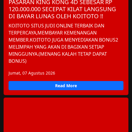
PASARAN KING KONG 4D SEBESAR RP
120.000.000 SECEPAT KILAT LANGSUNG
DI BAYAR LUNAS OLEH KOITOTO !!
KOITOTO SITUS JUDI ONLINE TERBAIK DAN
TERPERCAYA,MEMBAYAR KEMENANGAN
MEMBER.KOITOTO JUGA MENYEDIAKAN BONUS2
MELIMPAH YANG AKAN DI BAGIKAN SETIAP
MINGGUNYA.(MENANG KALAH TETAP DAPAT
BONUS)
Jumat, 07 Agustus 2026
Read More