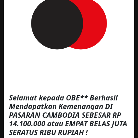
Selamat kepada OBE** Berhasil
Mendapatkan Kemenangan DI
PASARAN CAMBODIA SEBESAR RP
14.100.000 atau EMPAT BELAS JUTA
SERATUS RIBU RUPIAH !