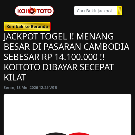
Kembali ke Beranda
JACKPOT TOGEL !! MENANG
BESAR DI PASARAN CAMBODIA
SEBESAR RP 14.100.000 !!
KOITOTO DIBAYAR SECEPAT
KILAT
Senin, 18 Mei 2026 12:25 WIB