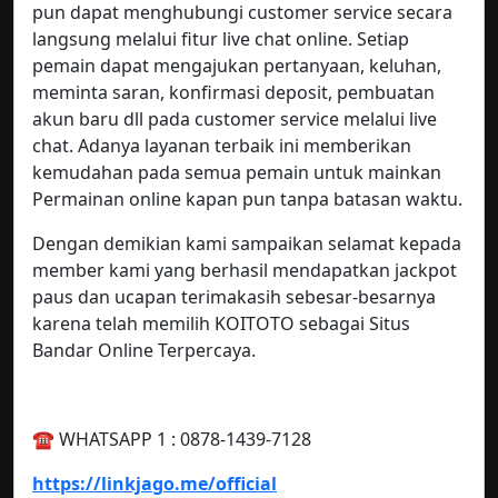
pun dapat menghubungi customer service secara
langsung melalui fitur live chat online. Setiap
pemain dapat mengajukan pertanyaan, keluhan,
meminta saran, konfirmasi deposit, pembuatan
akun baru dll pada customer service melalui live
chat. Adanya layanan terbaik ini memberikan
kemudahan pada semua pemain untuk mainkan
Permainan online kapan pun tanpa batasan waktu.
Dengan demikian kami sampaikan selamat kepada
member kami yang berhasil mendapatkan jackpot
paus dan ucapan terimakasih sebesar-besarnya
karena telah memilih KOITOTO sebagai Situs
Bandar Online Terpercaya.
☎️ WHATSAPP 1 : 0878-1439-7128
https://linkjago.me/official