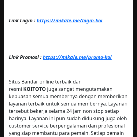
Link Login :
https://mikale.me/login-koi
Link Promosi :
https://mikale.me/promo-koi
Situs Bandar online terbaik dan
resmi
KOITOTO
juga sangat mengutamakan
kepuasan semua membernya dengan memberikan
layanan terbaik untuk semua membernya. Layanan
tersebut bekerja selama 24 jam non stop setiap
harinya. Layanan ini pun sudah didukung juga oleh
customer service berpengalaman dan profesional
yang siap membantu para pemain. Setiap pemain