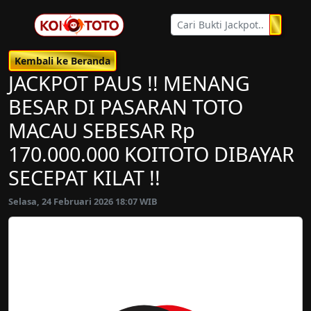
Kembali ke Beranda
JACKPOT PAUS !! MENANG
BESAR DI PASARAN TOTO
MACAU SEBESAR Rp
170.000.000 KOITOTO DIBAYAR
SECEPAT KILAT !!
Selasa, 24 Februari 2026 18:07 WIB