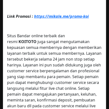
Link Promosi :
https://mikale.me/promo-koi
Situs Bandar online terbaik dan
resmi
KOITOTO
juga sangat mengutamakan
kepuasan semua membernya dengan memberikan
layanan terbaik untuk semua membernya. Layanan
tersebut bekerja selama 24 jam non stop setiap
harinya. Layanan ini pun sudah didukung juga oleh
customer service berpengalaman dan profesional
yang siap membantu para pemain. Setiap pemain
pun dapat menghubungi customer service secara
langsung melalui fitur live chat online. Setiap
pemain dapat mengajukan pertanyaan, keluhan,
meminta saran, konfirmasi deposit, pembuatan
akun baru dll pada customer service melalui live