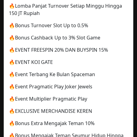
🔥Lomba Panjat Turnover Setiap Minggu Hingga
150 JT Rupiah
🔥Bonus Turnover Slot Up to 0.5%
🔥Bonus Cashback Up to 3% Slot Game
🔥EVENT FREESPIN 20% DAN BUYSPIN 15%
🔥EVENT KOI GATE
🔥Event Terbang Ke Bulan Spaceman
🔥Event Pragmatic Play Joker Jewels
🔥Event Multiplier Pragmatic Play
🔥EXCLUSIVE MERCHANDISE KEREN
🔥Bonus Extra Mengajak Teman 10%
🔥Bonus Mengajak Teman Seumur Hidup Hingga