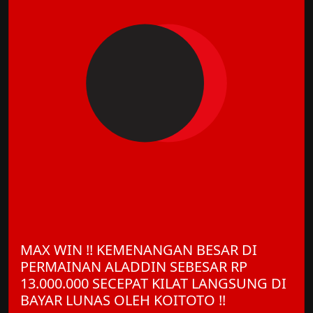
MAX WIN !! KEMENANGAN BESAR DI
PERMAINAN ALADDIN SEBESAR RP
13.000.000 SECEPAT KILAT LANGSUNG DI
BAYAR LUNAS OLEH KOITOTO !!