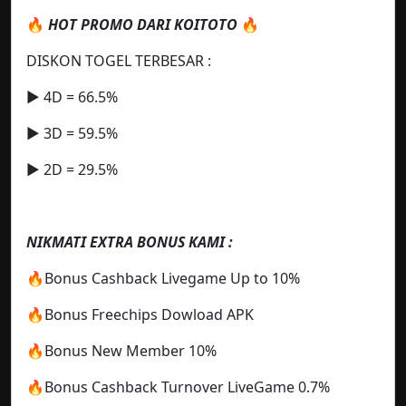
🔥
HOT PROMO DARI KOITOTO
🔥
DISKON TOGEL TERBESAR :
▶️ 4D = 66.5%
▶️ 3D = 59.5%
▶️ 2D = 29.5%
NIKMATI EXTRA BONUS KAMI :
🔥Bonus Cashback Livegame Up to 10%
🔥Bonus Freechips Dowload APK
🔥Bonus New Member 10%
🔥Bonus Cashback Turnover LiveGame 0.7%