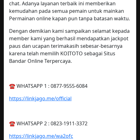
chat. Adanya layanan terbaik ini memberikan
kemudahan pada semua pemain untuk mainkan
Permainan online kapan pun tanpa batasan waktu.
Dengan demikian kami sampaikan selamat kepada
member kami yang berhasil mendapatkan jackpot
paus dan ucapan terimakasih sebesar-besarnya
karena telah memilih KOITOTO sebagai Situs
Bandar Online Terpercaya.
☎️ WHATSAPP 1 : 0877-9555-6084
https://linkjago.me/official
☎️ WHATSAPP 2 : 0823-1911-3372
https://linkjago.me/wa2ofc