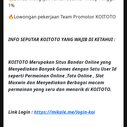
1%
🔥Lowongan pekerjaan Team Promotor KOITOTO
INFO SEPUTAR KOITOTO YANG WAJIB DI KETAHUI :
KOITOTO Merupakan Situs Bandar Online yang
Menyediakan Banyak Games dengan Satu User Id
seperti Permainan Online ,Toto Online , Slot
Maxwin dan Menyediakan Berbagai macam
permainan yang seru dan menarik di KOITOTO.
Link Login :
https://mikale.me/login-koi