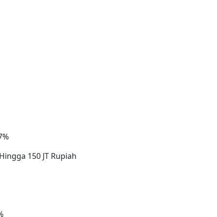
.7%
Hingga 150 JT Rupiah
%