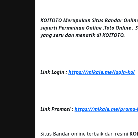
KOITOTO Merupakan Situs Bandar Onlin
seperti Permainan Online ,Toto Online
yang seru dan menarik di KOITOTO.
Link Login :
https://mikale.me/login-koi
Link Promosi :
https://mikale.me/promo-
Situs Bandar online terbaik dan resmi
KO