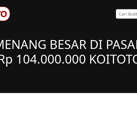
 MENANG BESAR DI PAS
p 104.000.000 KOITOT