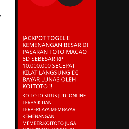
?
JACKPOT TOGEL !!
KEMENANGAN BESAR DI
PASARAN TOTO MACAO
5D SEBESAR RP
10.000.000 SECEPAT
KILAT LANGSUNG DI
BAYAR LUNAS OLEH
KOITOTO !!
KOITOTO SITUS JUDI ONLINE
TERBAIK DAN
TERPERCAYA,MEMBAYAR
KEMENANGAN
MEMBER.KOITOTO JUGA