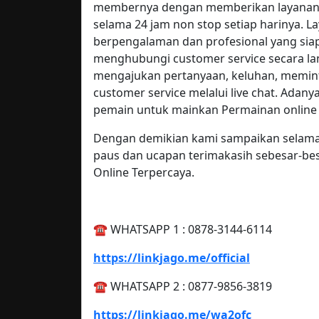
membernya dengan memberikan layanan t
selama 24 jam non stop setiap harinya. L
berpengalaman dan profesional yang sia
menghubungi customer service secara lang
mengajukan pertanyaan, keluhan, meminta
customer service melalui live chat. Ada
pemain untuk mainkan Permainan online 
Dengan demikian kami sampaikan selama
paus dan ucapan terimakasih sebesar-be
Online Terpercaya.
☎️ WHATSAPP 1 : 0878-3144-6114
https://linkjago.me/official
☎️ WHATSAPP 2 : 0877-9856-3819
https://linkjago.me/wa2ofc