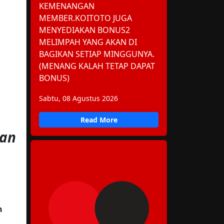
KEMENANGAN
MEMBER.KOITOTO JUGA
MENYEDIAKAN BONUS2
MELIMPAH YANG AKAN DI
BAGIKAN SETIAP MINGGUNYA.
(MENANG KALAH TETAP DAPAT
BONUS)
Sabtu, 08 Agustus 2026
Read More
gan
n