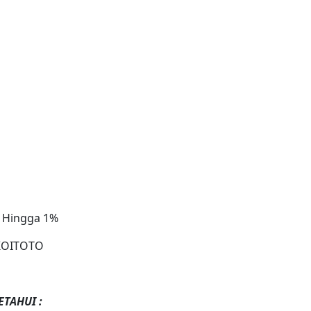
 Hingga 1%
KOITOTO
ETAHUI :