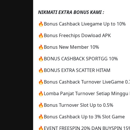
NIKMATI EXTRA BONUS KAMI :
🔥Bonus Cashback Livegame Up to 10%
🔥Bonus Freechips Dowload APK
🔥Bonus New Member 10%
🔥BONUS CASHBACK SPORTGG 10%
🔥BONUS EXTRA SCATTER HITAM
🔥Bonus Cashback Turnover LiveGame 0
🔥Lomba Panjat Turnover Setiap Minggu 
🔥Bonus Turnover Slot Up to 0.5%
🔥Bonus Cashback Up to 3% Slot Game
🔥EVENT FREESPIN 20% DAN BUYSPIN 15