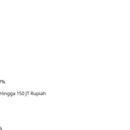
.7%
Hingga 150 JT Rupiah
%