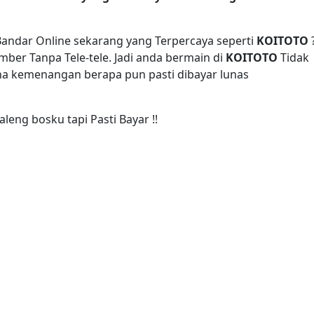
andar Online sekarang yang Terpercaya seperti
KOITOTO
r Tanpa Tele-tele. Jadi anda bermain di
KOITOTO
Tidak
a kemenangan berapa pun pasti dibayar lunas
leng bosku tapi Pasti Bayar !!