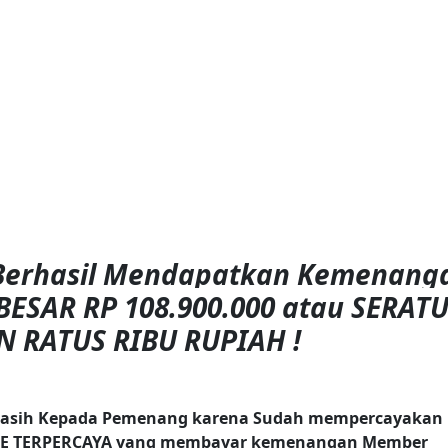
 Berhasil Mendapatkan Kemenang
ESAR RP 108.900.000 atau SERAT
 RATUS RIBU RUPIAH !
Kasih Kepada Pemenang karena Sudah mempercayakan
NE TERPERCAYA yang membayar kemenangan Member