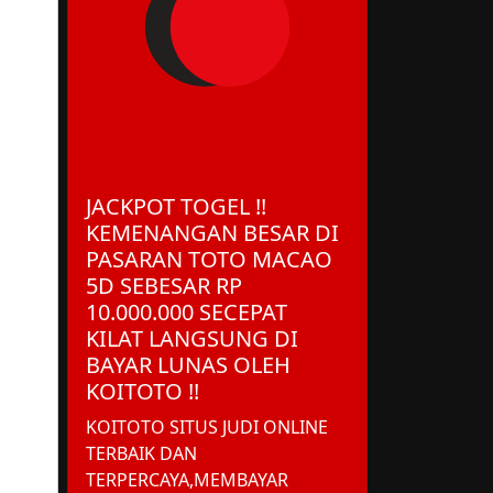
JACKPOT TOGEL !!
KEMENANGAN BESAR DI
PASARAN TOTO MACAO
5D SEBESAR RP
10.000.000 SECEPAT
KILAT LANGSUNG DI
BAYAR LUNAS OLEH
KOITOTO !!
KOITOTO SITUS JUDI ONLINE
TERBAIK DAN
TERPERCAYA,MEMBAYAR