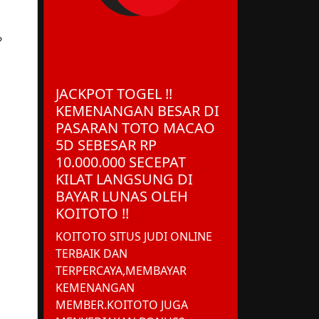
?
JACKPOT TOGEL !!
KEMENANGAN BESAR DI
PASARAN TOTO MACAO
5D SEBESAR RP
10.000.000 SECEPAT
KILAT LANGSUNG DI
BAYAR LUNAS OLEH
KOITOTO !!
KOITOTO SITUS JUDI ONLINE
TERBAIK DAN
TERPERCAYA,MEMBAYAR
KEMENANGAN
MEMBER.KOITOTO JUGA