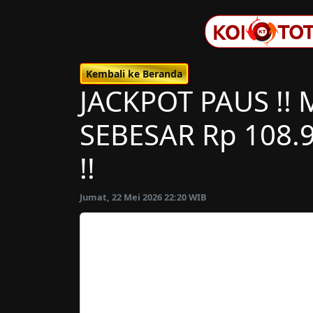
Kembali ke Beranda
JACKPOT PAUS !!
SEBESAR Rp 108.
!!
Jumat, 22 Mei 2026 22:20 WIB