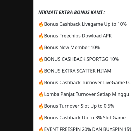
NIKMATI EXTRA BONUS KAMI :
🔥Bonus Cashback Livegame Up to 10%
🔥Bonus Freechips Dowload APK
🔥Bonus New Member 10%
🔥BONUS CASHBACK SPORTGG 10%
🔥BONUS EXTRA SCATTER HITAM
🔥Bonus Cashback Turnover LiveGame 0
🔥Lomba Panjat Turnover Setiap Minggu 
🔥Bonus Turnover Slot Up to 0.5%
🔥Bonus Cashback Up to 3% Slot Game
🔥EVENT FREESPIN 20% DAN BUYSPIN 15