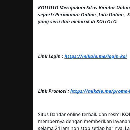
KOITOTO Merupakan Situs Bandar Onlin
seperti Permainan Online ,Toto Online
yang seru dan menarik di KOITOTO.
Link Login :
https://mikale.me/login-koi
Link Promosi :
https://mikale.me/promo-
Situs Bandar online terbaik dan resmi
KO
membernya dengan memberikan layanan t
selama 24 jam non stop setiap harinya. L