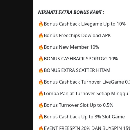
NIKMATI EXTRA BONUS KAMI :
🔥Bonus Cashback Livegame Up to 10%
🔥Bonus Freechips Dowload APK
🔥Bonus New Member 10%
🔥BONUS CASHBACK SPORTGG 10%
🔥BONUS EXTRA SCATTER HITAM
🔥Bonus Cashback Turnover LiveGame 0
🔥Lomba Panjat Turnover Setiap Minggu 
🔥Bonus Turnover Slot Up to 0.5%
🔥Bonus Cashback Up to 3% Slot Game
🔥EVENT FREESPIN 20% DAN BUYSPIN 15