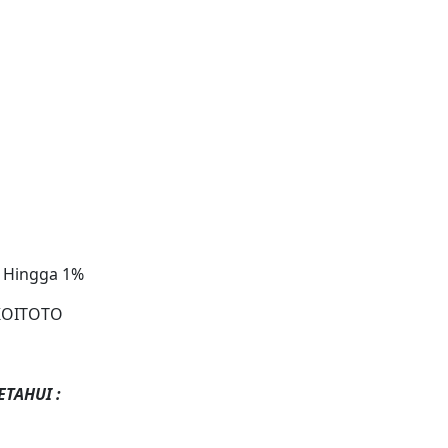
 Hingga 1%
KOITOTO
ETAHUI :