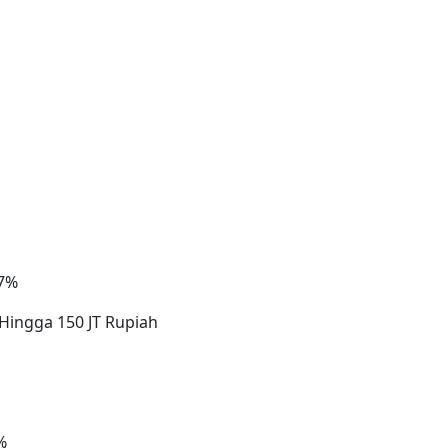
.7%
Hingga 150 JT Rupiah
%