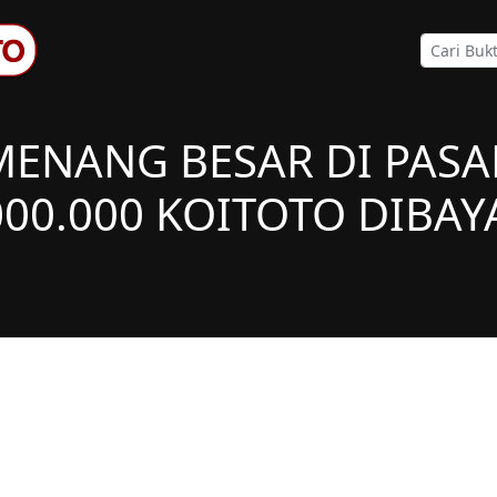
 MENANG BESAR DI PAS
000.000 KOITOTO DIBAY