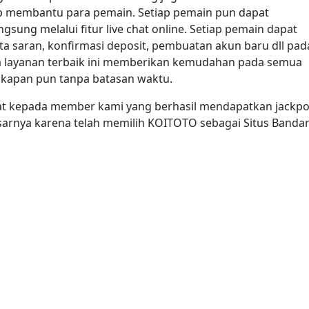
p membantu para pemain. Setiap pemain pun dapat
sung melalui fitur live chat online. Setiap pemain dapat
 saran, konfirmasi deposit, pembuatan akun baru dll pad
nya layanan terbaik ini memberikan kemudahan pada semua
kapan pun tanpa batasan waktu.
t kepada member kami yang berhasil mendapatkan jackpo
sarnya karena telah memilih KOITOTO sebagai Situs Banda