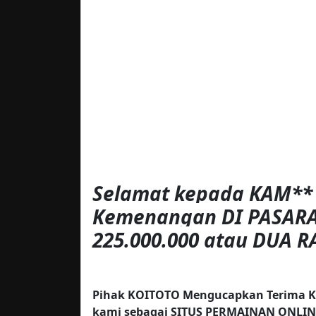
Selamat kepada KAM**
Kemenangan DI PASARA
225.000.000 atau DUA 
Pihak KOITOTO Mengucapkan Terima 
kami sebagai SITUS PERMAINAN ONLI