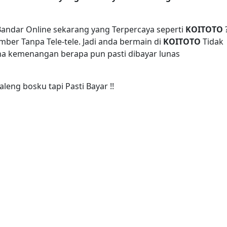
andar Online sekarang yang Terpercaya seperti
KOITOTO
r Tanpa Tele-tele. Jadi anda bermain di
KOITOTO
Tidak
a kemenangan berapa pun pasti dibayar lunas
leng bosku tapi Pasti Bayar !!