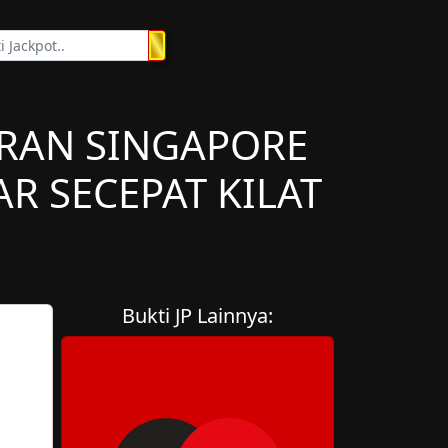
ARAN SINGAPORE
AR SECEPAT KILAT
Bukti JP Lainnya: