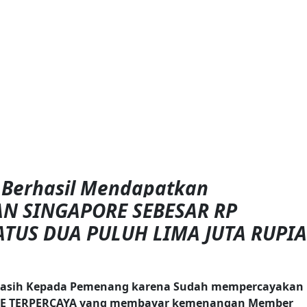
 Berhasil Mendapatkan
N SINGAPORE SEBESAR RP
RATUS DUA PULUH LIMA JUTA RUPIA
Kasih Kepada Pemenang karena Sudah mempercayakan
NE TERPERCAYA yang membayar kemenangan Member