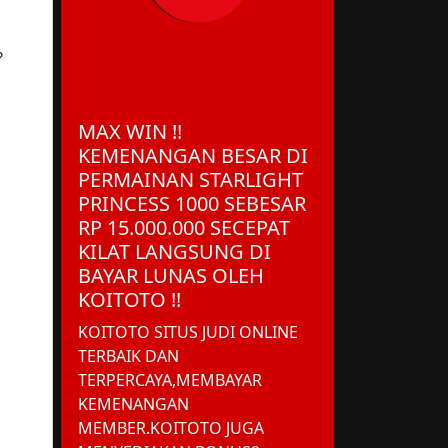
?
MAX WIN !!
KEMENANGAN BESAR DI
PERMAINAN STARLIGHT
PRINCESS 1000 SEBESAR
RP 15.000.000 SECEPAT
KILAT LANGSUNG DI
BAYAR LUNAS OLEH
KOITOTO !!
KOITOTO SITUS JUDI ONLINE
TERBAIK DAN
TERPERCAYA,MEMBAYAR
KEMENANGAN
MEMBER.KOITOTO JUGA