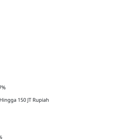
.7%
Hingga 150 JT Rupiah
%