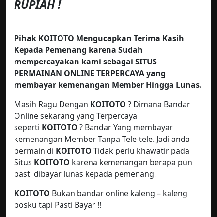
RUPIAH !
Pihak KOITOTO Mengucapkan Terima Kasih
Kepada Pemenang karena Sudah
mempercayakan kami sebagai SITUS
PERMAINAN ONLINE TERPERCAYA yang
membayar kemenangan Member Hingga Lunas.
Masih Ragu Dengan
KOITOTO
? Dimana Bandar
Online sekarang yang Terpercaya
seperti
KOITOTO
? Bandar Yang membayar
kemenangan Member Tanpa Tele-tele. Jadi anda
bermain di
KOITOTO
Tidak perlu khawatir pada
Situs
KOITOTO
karena kemenangan berapa pun
pasti dibayar lunas kepada pemenang.
KOITOTO
Bukan bandar online kaleng – kaleng
bosku tapi Pasti Bayar !!