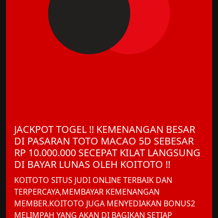
JACKPOT TOGEL !! KEMENANGAN BESAR
DI PASARAN TOTO MACAO 5D SEBESAR
RP 10.000.000 SECEPAT KILAT LANGSUNG
DI BAYAR LUNAS OLEH KOITOTO !!
KOITOTO SITUS JUDI ONLINE TERBAIK DAN
TERPERCAYA,MEMBAYAR KEMENANGAN
MEMBER.KOITOTO JUGA MENYEDIAKAN BONUS2
MELIMPAH YANG AKAN DI BAGIKAN SETIAP