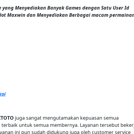
e yang Menyediakan Banyak Games dengan Satu User Id
 , Slot Maxwin dan Menyediakan Berbagai macam permaina
koi
ITOTO
juga sangat mengutamakan kepuasan semua
erbaik untuk semua membernya. Layanan tersebut beker
ayanan ini pun sudah didukung juga oleh customer service