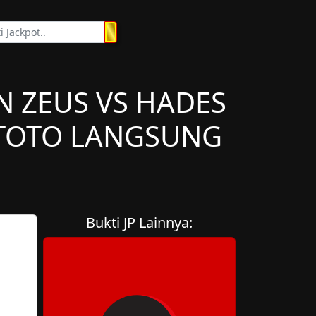
N ZEUS VS HADES
OITOTO LANGSUNG
Bukti JP Lainnya: