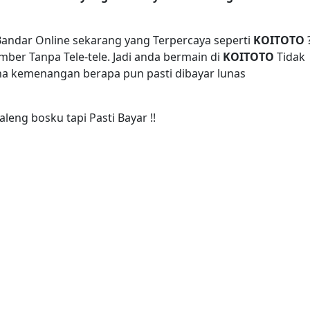
andar Online sekarang yang Terpercaya seperti
KOITOTO
r Tanpa Tele-tele. Jadi anda bermain di
KOITOTO
Tidak
a kemenangan berapa pun pasti dibayar lunas
leng bosku tapi Pasti Bayar !!