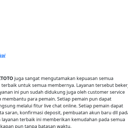
koi
ITOTO
juga sangat mengutamakan kepuasan semua
erbaik untuk semua membernya. Layanan tersebut beker
ayanan ini pun sudah didukung juga oleh customer service
p membantu para pemain. Setiap pemain pun dapat
sung melalui fitur live chat online. Setiap pemain dapat
 saran, konfirmasi deposit, pembuatan akun baru dll pad
nya layanan terbaik ini memberikan kemudahan pada semua
kapan pun tanpa batasan waktu.