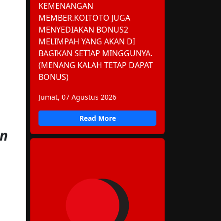
KEMENANGAN
MEMBER.KOITOTO JUGA
MENYEDIAKAN BONUS2
MELIMPAH YANG AKAN DI
BAGIKAN SETIAP MINGGUNYA.
(MENANG KALAH TETAP DAPAT
BONUS)
Jumat, 07 Agustus 2026
Read More
an