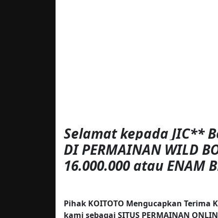
Selamat kepada JIC** 
DI PERMAINAN WILD B
16.000.000 atau ENAM B
Pihak KOITOTO Mengucapkan Terima 
kami sebagai SITUS PERMAINAN ONLI