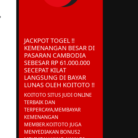
?
JACKPOT TOGEL !!
KEMENANGAN BESAR DI
PASARAN CAMBODIA
SEBESAR RP 61.000.000
SECEPAT KILAT
LANGSUNG DI BAYAR
LUNAS OLEH KOITOTO !!
KOITOTO SITUS JUDI ONLINE
TERBAIK DAN
TERPERCAYA,MEMBAYAR
KEMENANGAN
MEMBER.KOITOTO JUGA
MENYEDIAKAN BONUS2