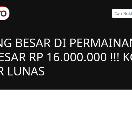
ANG BESAR DI PERMAIN
R RP 16.000.000 !!! 
R LUNAS