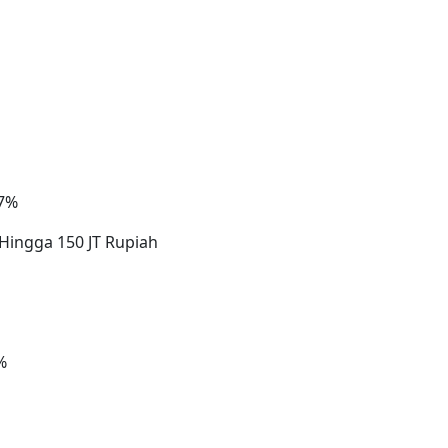
.7%
Hingga 150 JT Rupiah
%