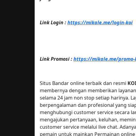
Link Login :
https://mikale.me/login-koi
Link Promosi :
https://mikale.me/promo-
Situs Bandar online terbaik dan resmi
KO
membernya dengan memberikan layanan t
selama 24 jam non stop setiap harinya. L
berpengalaman dan profesional yang sia
menghubungi customer service secara lang
mengajukan pertanyaan, keluhan, meminta
customer service melalui live chat. Ada
pemain untuk mainkan Permainan online 