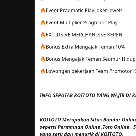
🔥Event Pragmatic Play Joker Jewels
🔥Event Multiplier Pragmatic Play
🔥EXCLUSIVE MERCHANDISE KEREN
🔥Bonus Extra Mengajak Teman 10%
🔥Bonus Mengajak Teman Seumur Hidup
🔥Lowongan pekerjaan Team Promotor 
INFO SEPUTAR KOITOTO YANG WAJIB DI K
KOITOTO Merupakan Situs Bandar Onlin
seperti Permainan Online ,Toto Online
yang seru dan menarik di KOITOTO.