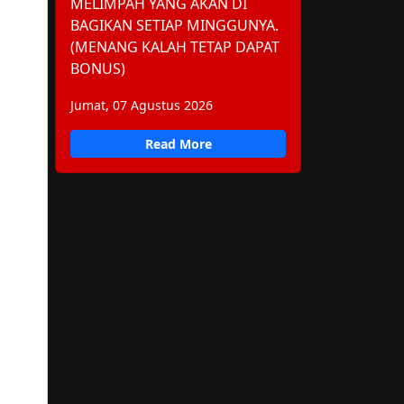
MELIMPAH YANG AKAN DI
BAGIKAN SETIAP MINGGUNYA.
(MENANG KALAH TETAP DAPAT
BONUS)
Jumat, 07 Agustus 2026
Read More