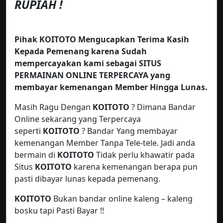
RUPIAH !
Pihak KOITOTO Mengucapkan Terima Kasih
Kepada Pemenang karena Sudah
mempercayakan kami sebagai SITUS
PERMAINAN ONLINE TERPERCAYA yang
membayar kemenangan Member Hingga Lunas.
Masih Ragu Dengan
KOITOTO
? Dimana Bandar
Online sekarang yang Terpercaya
seperti
KOITOTO
? Bandar Yang membayar
kemenangan Member Tanpa Tele-tele. Jadi anda
bermain di
KOITOTO
Tidak perlu khawatir pada
Situs
KOITOTO
karena kemenangan berapa pun
pasti dibayar lunas kepada pemenang.
KOITOTO
Bukan bandar online kaleng – kaleng
bosku tapi Pasti Bayar !!