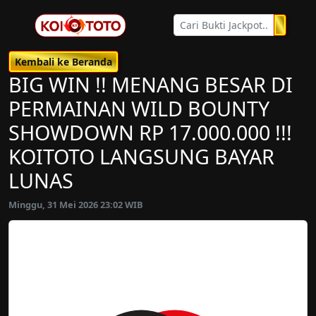
Kembali ke Beranda
BIG WIN !! MENANG BESAR DI
PERMAINAN WILD BOUNTY
SHOWDOWN RP 17.000.000 !!!
KOITOTO LANGSUNG BAYAR
LUNAS
Minggu, 31 Mei 2026 23:02 WIB