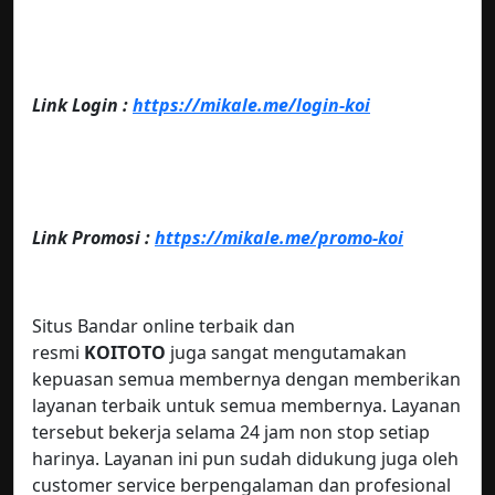
Link Login :
https://mikale.me/login-koi
Link Promosi :
https://mikale.me/promo-koi
Situs Bandar online terbaik dan
resmi
KOITOTO
juga sangat mengutamakan
kepuasan semua membernya dengan memberikan
layanan terbaik untuk semua membernya. Layanan
tersebut bekerja selama 24 jam non stop setiap
harinya. Layanan ini pun sudah didukung juga oleh
customer service berpengalaman dan profesional