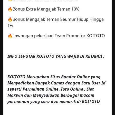
🔥Bonus Extra Mengajak Teman 10%
🔥Bonus Mengajak Teman Seumur Hidup Hingga
1%
🔥Lowongan pekerjaan Team Promotor KOITOTO
INFO SEPUTAR KOITOTO YANG WAJIB DI KETAHUI :
KOITOTO Merupakan Situs Bandar Online yang
Menyediakan Banyak Games dengan Satu User Id
seperti Permainan Online ,Toto Online , Slot
Maxwin dan Menyediakan Berbagai macam
permainan yang seru dan menarik di KOITOTO.