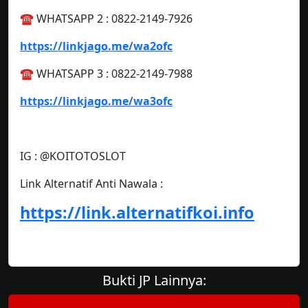
☎️ WHATSAPP 2 : 0822-2149-7926
https://linkjago.me/wa2ofc
☎️ WHATSAPP 3 : 0822-2149-7988
https://linkjago.me/wa3ofc
IG : @KOITOTOSLOT
Link Alternatif Anti Nawala :
https://link.alternatifkoi.info
Bukti JP Lainnya: