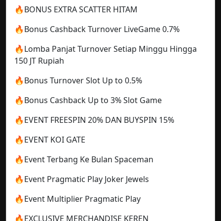
🔥BONUS EXTRA SCATTER HITAM
🔥Bonus Cashback Turnover LiveGame 0.7%
🔥Lomba Panjat Turnover Setiap Minggu Hingga
150 JT Rupiah
🔥Bonus Turnover Slot Up to 0.5%
🔥Bonus Cashback Up to 3% Slot Game
🔥EVENT FREESPIN 20% DAN BUYSPIN 15%
🔥EVENT KOI GATE
🔥Event Terbang Ke Bulan Spaceman
🔥Event Pragmatic Play Joker Jewels
🔥Event Multiplier Pragmatic Play
🔥EXCLUSIVE MERCHANDISE KEREN