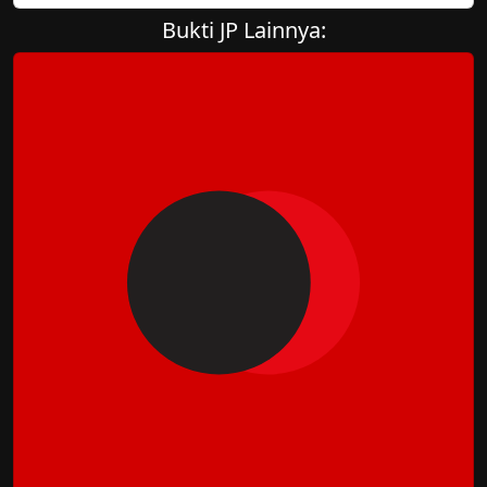
Bukti JP Lainnya: