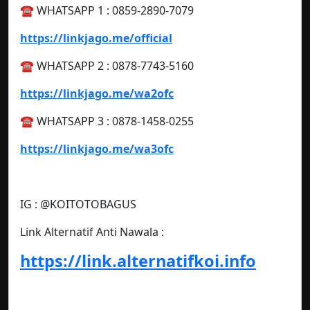
☎️ WHATSAPP 1 : 0859-2890-7079
https://linkjago.me/official
☎️ WHATSAPP 2 : 0878-7743-5160
https://linkjago.me/wa2ofc
☎️ WHATSAPP 3 : 0878-1458-0255
https://linkjago.me/wa3ofc
IG : @KOITOTOBAGUS
Link Alternatif Anti Nawala :
https://link.alternatifkoi.info