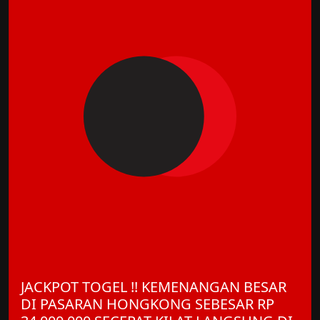
JACKPOT TOGEL !! KEMENANGAN BESAR
DI PASARAN HONGKONG SEBESAR RP