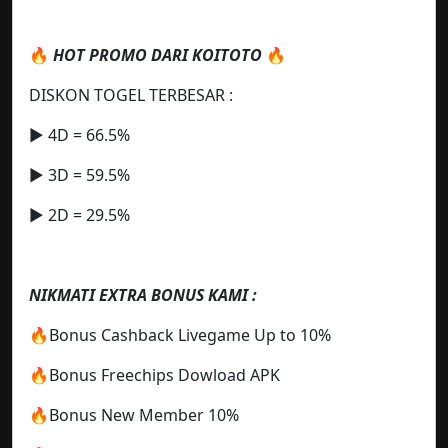
🔥
HOT PROMO DARI KOITOTO
🔥
DISKON TOGEL TERBESAR :
▶️ 4D = 66.5%
▶️ 3D = 59.5%
▶️ 2D = 29.5%
NIKMATI EXTRA BONUS KAMI :
🔥Bonus Cashback Livegame Up to 10%
🔥Bonus Freechips Dowload APK
🔥Bonus New Member 10%