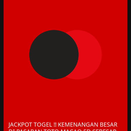
JACKPOT TOGEL !! KEMENANGAN BESAR