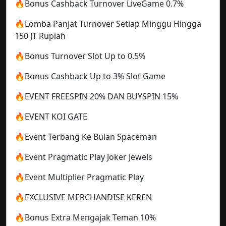
🔥Bonus Cashback Turnover LiveGame 0.7%
🔥Lomba Panjat Turnover Setiap Minggu Hingga
150 JT Rupiah
🔥Bonus Turnover Slot Up to 0.5%
🔥Bonus Cashback Up to 3% Slot Game
🔥EVENT FREESPIN 20% DAN BUYSPIN 15%
🔥EVENT KOI GATE
🔥Event Terbang Ke Bulan Spaceman
🔥Event Pragmatic Play Joker Jewels
🔥Event Multiplier Pragmatic Play
🔥EXCLUSIVE MERCHANDISE KEREN
🔥Bonus Extra Mengajak Teman 10%