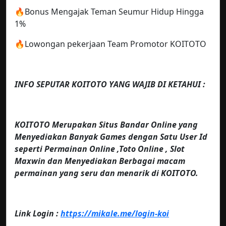
🔥Bonus Mengajak Teman Seumur Hidup Hingga
1%
🔥Lowongan pekerjaan Team Promotor KOITOTO
INFO SEPUTAR KOITOTO YANG WAJIB DI KETAHUI :
KOITOTO Merupakan Situs Bandar Online yang
Menyediakan Banyak Games dengan Satu User Id
seperti Permainan Online ,Toto Online , Slot
Maxwin dan Menyediakan Berbagai macam
permainan yang seru dan menarik di KOITOTO.
Link Login :
https://mikale.me/login-koi