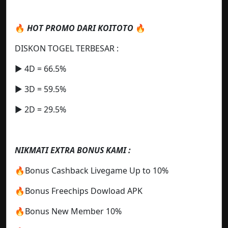
🔥
HOT PROMO DARI KOITOTO
🔥
DISKON TOGEL TERBESAR :
▶️ 4D = 66.5%
▶️ 3D = 59.5%
▶️ 2D = 29.5%
NIKMATI EXTRA BONUS KAMI :
🔥Bonus Cashback Livegame Up to 10%
🔥Bonus Freechips Dowload APK
🔥Bonus New Member 10%