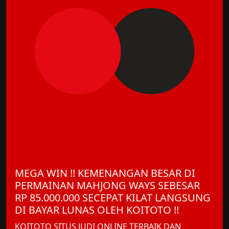
MEGA WIN !! KEMENANGAN BESAR DI
PERMAINAN MAHJONG WAYS SEBESAR
RP 85.000.000 SECEPAT KILAT LANGSUNG
DI BAYAR LUNAS OLEH KOITOTO !!
KOITOTO SITUS JUDI ONLINE TERBAIK DAN