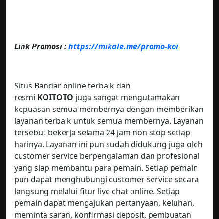
Link Promosi :
https://mikale.me/promo-koi
Situs Bandar online terbaik dan
resmi
KOITOTO
juga sangat mengutamakan
kepuasan semua membernya dengan memberikan
layanan terbaik untuk semua membernya. Layanan
tersebut bekerja selama 24 jam non stop setiap
harinya. Layanan ini pun sudah didukung juga oleh
customer service berpengalaman dan profesional
yang siap membantu para pemain. Setiap pemain
pun dapat menghubungi customer service secara
langsung melalui fitur live chat online. Setiap
pemain dapat mengajukan pertanyaan, keluhan,
meminta saran, konfirmasi deposit, pembuatan