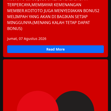
TERPERCAYA,MEMBAYAR KEMENANGAN
MEMBER.KOITOTO JUGA MENYEDIAKAN BONUS2
MELIMPAH YANG AKAN DI BAGIKAN SETIAP
MINGGUNYA.(MENANG KALAH TETAP DAPAT
BONUS)
Jumat, 07 Agustus 2026
Read More