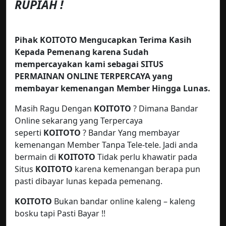
RUPIAH !
Pihak KOITOTO Mengucapkan Terima Kasih
Kepada Pemenang karena Sudah
mempercayakan kami sebagai SITUS
PERMAINAN ONLINE TERPERCAYA yang
membayar kemenangan Member Hingga Lunas.
Masih Ragu Dengan
KOITOTO
? Dimana Bandar
Online sekarang yang Terpercaya
seperti
KOITOTO
? Bandar Yang membayar
kemenangan Member Tanpa Tele-tele. Jadi anda
bermain di
KOITOTO
Tidak perlu khawatir pada
Situs
KOITOTO
karena kemenangan berapa pun
pasti dibayar lunas kepada pemenang.
KOITOTO
Bukan bandar online kaleng – kaleng
bosku tapi Pasti Bayar !!