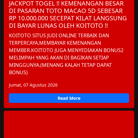
JACKPOT TOGEL !! KEMENANGAN BESAR
DI PASARAN TOTO MACAO 5D SEBESAR
RP 10.000.000 SECEPAT KILAT LANGSUNG
DI BAYAR LUNAS OLEH KOITOTO !!
KOITOTO SITUS JUDI ONLINE TERBAIK DAN
TERPERCAYA,MEMBAYAR KEMENANGAN
MEMBER.KOITOTO JUGA MENYEDIAKAN BONUS2
MELIMPAH YANG AKAN DI BAGIKAN SETIAP
MINGGUNYA.(MENANG KALAH TETAP DAPAT
BONUS)
Jumat, 07 Agustus 2026
Read More