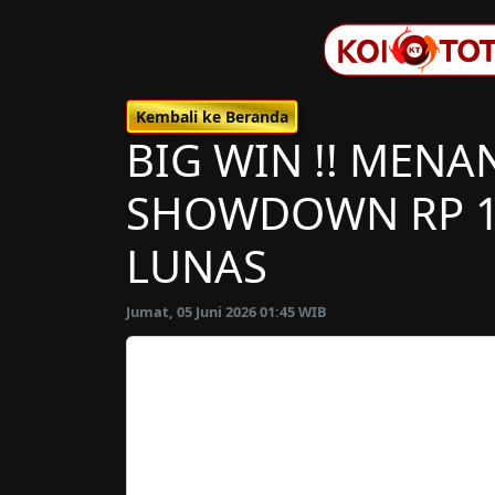
Kembali ke Beranda
BIG WIN !! MEN
SHOWDOWN RP 13
LUNAS
Jumat, 05 Juni 2026 01:45 WIB