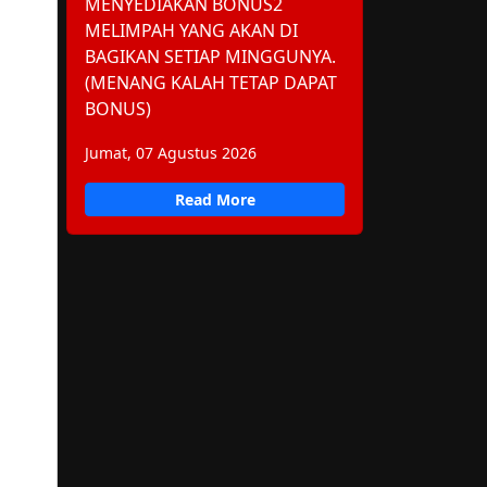
MENYEDIAKAN BONUS2
MELIMPAH YANG AKAN DI
BAGIKAN SETIAP MINGGUNYA.
(MENANG KALAH TETAP DAPAT
BONUS)
Jumat, 07 Agustus 2026
Read More