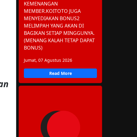
KEMENANGAN
MEMBER.KOITOTO JUGA
MENYEDIAKAN BONUS2
MELIMPAH YANG AKAN DI
BAGIKAN SETIAP MINGGUNYA.
(MENANG KALAH TETAP DAPAT
BONUS)
Jumat, 07 Agustus 2026
Read More
an