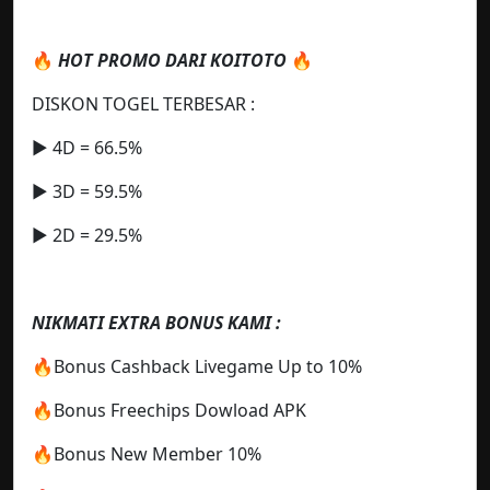
🔥
HOT PROMO DARI KOITOTO
🔥
DISKON TOGEL TERBESAR :
▶️ 4D = 66.5%
▶️ 3D = 59.5%
▶️ 2D = 29.5%
NIKMATI EXTRA BONUS KAMI :
🔥Bonus Cashback Livegame Up to 10%
🔥Bonus Freechips Dowload APK
🔥Bonus New Member 10%