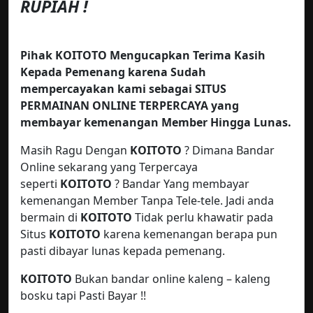
RUPIAH !
Pihak KOITOTO Mengucapkan Terima Kasih
Kepada Pemenang karena Sudah
mempercayakan kami sebagai SITUS
PERMAINAN ONLINE TERPERCAYA yang
membayar kemenangan Member Hingga Lunas.
Masih Ragu Dengan
KOITOTO
? Dimana Bandar
Online sekarang yang Terpercaya
seperti
KOITOTO
? Bandar Yang membayar
kemenangan Member Tanpa Tele-tele. Jadi anda
bermain di
KOITOTO
Tidak perlu khawatir pada
Situs
KOITOTO
karena kemenangan berapa pun
pasti dibayar lunas kepada pemenang.
KOITOTO
Bukan bandar online kaleng – kaleng
bosku tapi Pasti Bayar !!