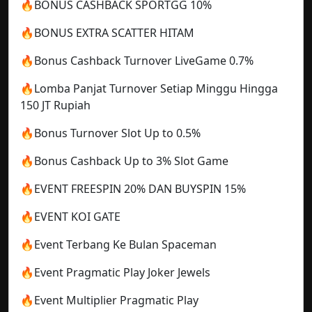
🔥BONUS CASHBACK SPORTGG 10%
🔥BONUS EXTRA SCATTER HITAM
🔥Bonus Cashback Turnover LiveGame 0.7%
🔥Lomba Panjat Turnover Setiap Minggu Hingga
150 JT Rupiah
🔥Bonus Turnover Slot Up to 0.5%
🔥Bonus Cashback Up to 3% Slot Game
🔥EVENT FREESPIN 20% DAN BUYSPIN 15%
🔥EVENT KOI GATE
🔥Event Terbang Ke Bulan Spaceman
🔥Event Pragmatic Play Joker Jewels
🔥Event Multiplier Pragmatic Play