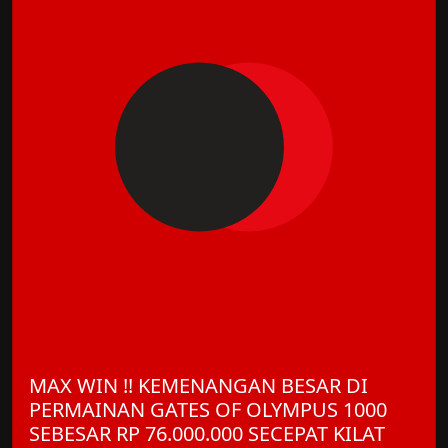
MAX WIN !! KEMENANGAN BESAR DI
PERMAINAN GATES OF OLYMPUS 1000
SEBESAR RP 76.000.000 SECEPAT KILAT