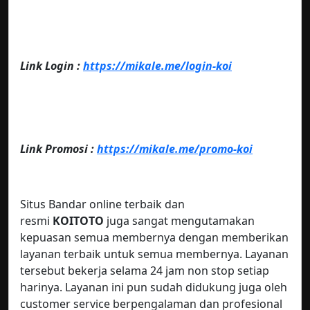
Link Login :
https://mikale.me/login-koi
Link Promosi :
https://mikale.me/promo-koi
Situs Bandar online terbaik dan
resmi
KOITOTO
juga sangat mengutamakan
kepuasan semua membernya dengan memberikan
layanan terbaik untuk semua membernya. Layanan
tersebut bekerja selama 24 jam non stop setiap
harinya. Layanan ini pun sudah didukung juga oleh
customer service berpengalaman dan profesional