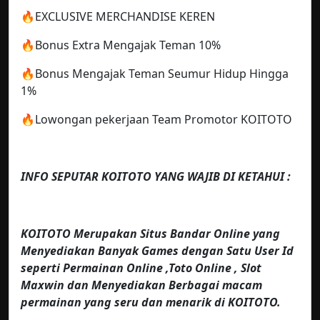
🔥EXCLUSIVE MERCHANDISE KEREN
🔥Bonus Extra Mengajak Teman 10%
🔥Bonus Mengajak Teman Seumur Hidup Hingga
1%
🔥Lowongan pekerjaan Team Promotor KOITOTO
INFO SEPUTAR KOITOTO YANG WAJIB DI KETAHUI :
KOITOTO Merupakan Situs Bandar Online yang
Menyediakan Banyak Games dengan Satu User Id
seperti Permainan Online ,Toto Online , Slot
Maxwin dan Menyediakan Berbagai macam
permainan yang seru dan menarik di KOITOTO.