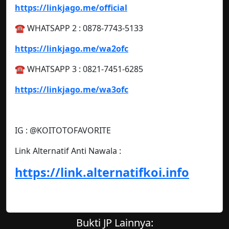
https://linkjago.me/official
☎️ WHATSAPP 2 : 0878-7743-5133
https://linkjago.me/wa2ofc
☎️ WHATSAPP 3 : 0821-7451-6285
https://linkjago.me/wa3ofc
IG : @KOITOTOFAVORITE
Link Alternatif Anti Nawala :
https://link.alternatifkoi.info
Bukti JP Lainnya: