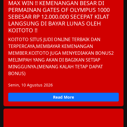
MAX WIN !! KEMENANGAN BESAR DI
PERMAINAN GATES OF OLYMPUS 1000
SEBESAR RP 12.000.000 SECEPAT KILAT
LANGSUNG DI BAYAR LUNAS OLEH
KOITOTO !!
KOITOTO SITUS JUDI ONLINE TERBAIK DAN
TERPERCAYA,MEMBAYAR KEMENANGAN
MEMBER.KOITOTO JUGA MENYEDIAKAN BONUS2
MELIMPAH YANG AKAN DI BAGIKAN SETIAP
MINGGUNYA.(MENANG KALAH TETAP DAPAT
BONUS)
Senin, 10 Agustus 2026
Read More