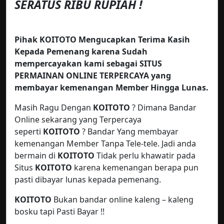
SERATUS RIBU RUPIAH !
Pihak KOITOTO Mengucapkan Terima Kasih
Kepada Pemenang karena Sudah
mempercayakan kami sebagai SITUS
PERMAINAN ONLINE TERPERCAYA yang
membayar kemenangan Member Hingga Lunas.
Masih Ragu Dengan
KOITOTO
? Dimana Bandar
Online sekarang yang Terpercaya
seperti
KOITOTO
? Bandar Yang membayar
kemenangan Member Tanpa Tele-tele. Jadi anda
bermain di
KOITOTO
Tidak perlu khawatir pada
Situs
KOITOTO
karena kemenangan berapa pun
pasti dibayar lunas kepada pemenang.
KOITOTO
Bukan bandar online kaleng – kaleng
bosku tapi Pasti Bayar !!