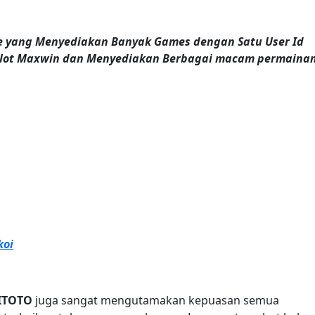
e yang Menyediakan Banyak Games dengan Satu User Id
 , Slot Maxwin dan Menyediakan Berbagai macam permaina
koi
ITOTO
juga sangat mengutamakan kepuasan semua