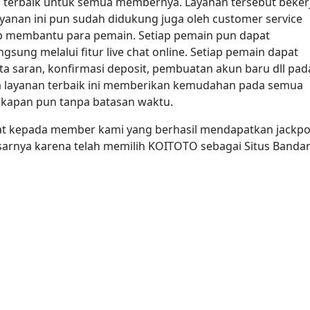
erbaik untuk semua membernya. Layanan tersebut beker
ayanan ini pun sudah didukung juga oleh customer service
p membantu para pemain. Setiap pemain pun dapat
sung melalui fitur live chat online. Setiap pemain dapat
 saran, konfirmasi deposit, pembuatan akun baru dll pad
nya layanan terbaik ini memberikan kemudahan pada semua
kapan pun tanpa batasan waktu.
t kepada member kami yang berhasil mendapatkan jackpo
sarnya karena telah memilih KOITOTO sebagai Situs Banda