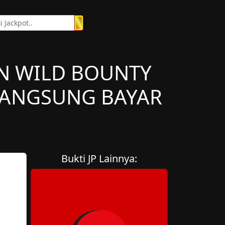
AN WILD BOUNTY
 LANGSUNG BAYAR
Bukti JP Lainnya: