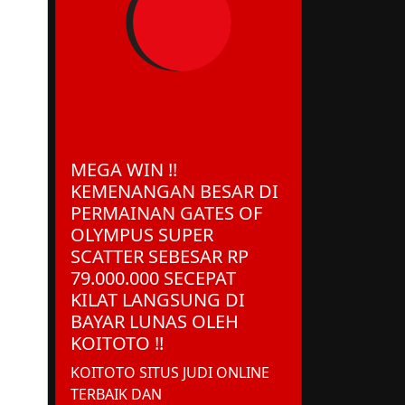
MEGA WIN !!
KEMENANGAN BESAR DI
PERMAINAN GATES OF
OLYMPUS SUPER
SCATTER SEBESAR RP
79.000.000 SECEPAT
KILAT LANGSUNG DI
BAYAR LUNAS OLEH
KOITOTO !!
KOITOTO SITUS JUDI ONLINE
TERBAIK DAN