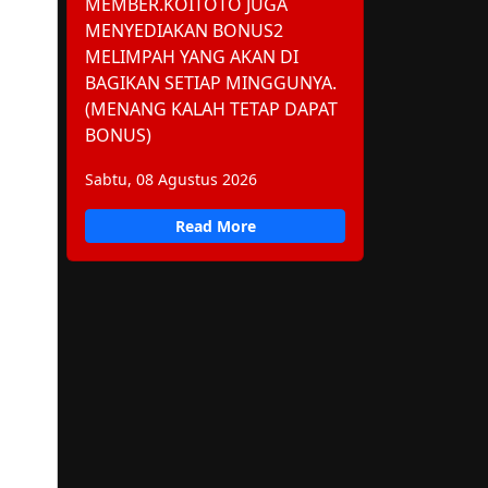
MEMBER.KOITOTO JUGA
MENYEDIAKAN BONUS2
MELIMPAH YANG AKAN DI
BAGIKAN SETIAP MINGGUNYA.
(MENANG KALAH TETAP DAPAT
BONUS)
Sabtu, 08 Agustus 2026
Read More