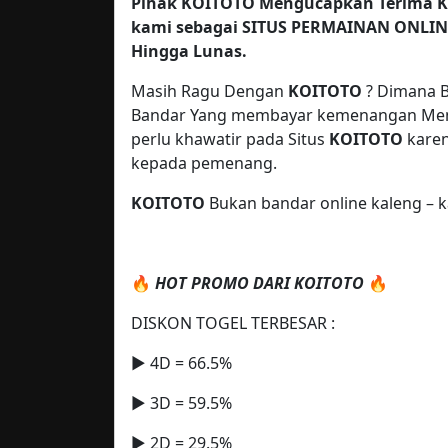
Pihak KOITOTO Mengucapkan Terima 
kami sebagai SITUS PERMAINAN ONLI
Hingga Lunas.
Masih Ragu Dengan
KOITOTO
? Dimana B
Bandar Yang membayar kemenangan Membe
perlu khawatir pada Situs
KOITOTO
karen
kepada pemenang.
KOITOTO
Bukan bandar online kaleng – ka
🔥
HOT PROMO DARI KOITOTO
🔥
DISKON TOGEL TERBESAR :
▶️ 4D = 66.5%
▶️ 3D = 59.5%
▶️ 2D = 29.5%