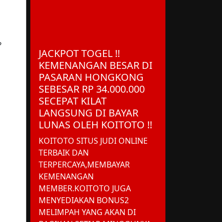
?
JACKPOT TOGEL !!
KEMENANGAN BESAR DI
PASARAN HONGKONG
SEBESAR RP 34.000.000
SECEPAT KILAT
LANGSUNG DI BAYAR
LUNAS OLEH KOITOTO !!
KOITOTO SITUS JUDI ONLINE
TERBAIK DAN
TERPERCAYA,MEMBAYAR
KEMENANGAN
MEMBER.KOITOTO JUGA
MENYEDIAKAN BONUS2
MELIMPAH YANG AKAN DI