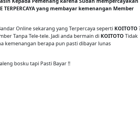
Kasih Kepada Pemenang karena Sudah mempercayakan
NE TERPERCAYA yang membayar kemenangan Member
andar Online sekarang yang Terpercaya seperti
KOITOTO
r Tanpa Tele-tele. Jadi anda bermain di
KOITOTO
Tidak
a kemenangan berapa pun pasti dibayar lunas
leng bosku tapi Pasti Bayar !!