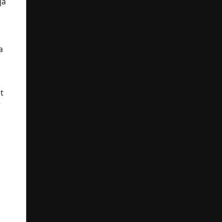
ja
a
t
r