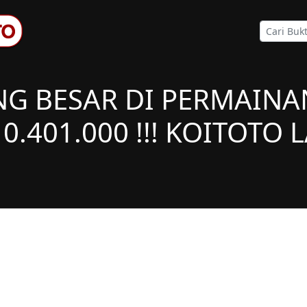
ANG BESAR DI PERMAIN
.401.000 !!! KOITOTO