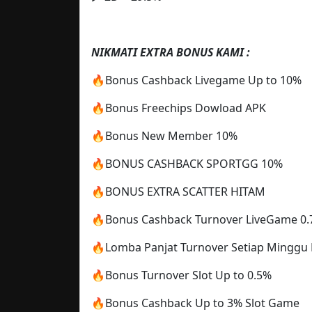
NIKMATI EXTRA BONUS KAMI :
🔥Bonus Cashback Livegame Up to 10%
🔥Bonus Freechips Dowload APK
🔥Bonus New Member 10%
🔥BONUS CASHBACK SPORTGG 10%
🔥BONUS EXTRA SCATTER HITAM
🔥Bonus Cashback Turnover LiveGame 0
🔥Lomba Panjat Turnover Setiap Minggu 
🔥Bonus Turnover Slot Up to 0.5%
🔥Bonus Cashback Up to 3% Slot Game