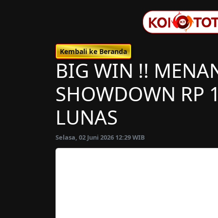
Kembali ke Beranda
BIG WIN !! MEN
SHOWDOWN RP 10
LUNAS
Selasa, 02 Juni 2026 12:29 WIB