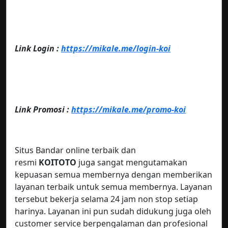
Link Login :
https://mikale.me/login-koi
Link Promosi :
https://mikale.me/promo-koi
Situs Bandar online terbaik dan
resmi
KOITOTO
juga sangat mengutamakan
kepuasan semua membernya dengan memberikan
layanan terbaik untuk semua membernya. Layanan
tersebut bekerja selama 24 jam non stop setiap
harinya. Layanan ini pun sudah didukung juga oleh
customer service berpengalaman dan profesional