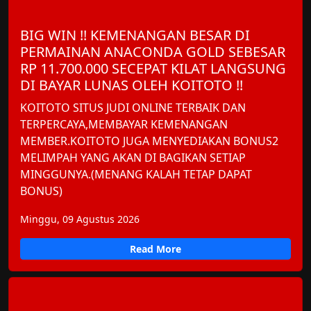
BIG WIN !! KEMENANGAN BESAR DI
PERMAINAN ANACONDA GOLD SEBESAR
RP 11.700.000 SECEPAT KILAT LANGSUNG
DI BAYAR LUNAS OLEH KOITOTO !!
KOITOTO SITUS JUDI ONLINE TERBAIK DAN
TERPERCAYA,MEMBAYAR KEMENANGAN
MEMBER.KOITOTO JUGA MENYEDIAKAN BONUS2
MELIMPAH YANG AKAN DI BAGIKAN SETIAP
MINGGUNYA.(MENANG KALAH TETAP DAPAT
BONUS)
Minggu, 09 Agustus 2026
Read More