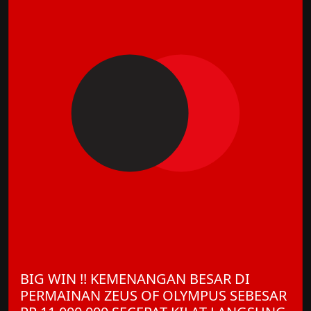
BIG WIN !! KEMENANGAN BESAR DI
PERMAINAN ZEUS OF OLYMPUS SEBESAR