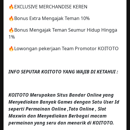
🔥EXCLUSIVE MERCHANDISE KEREN
🔥Bonus Extra Mengajak Teman 10%
🔥Bonus Mengajak Teman Seumur Hidup Hingga
1%
🔥Lowongan pekerjaan Team Promotor KOITOTO
INFO SEPUTAR KOITOTO YANG WAJIB DI KETAHUI :
KOITOTO Merupakan Situs Bandar Online yang
Menyediakan Banyak Games dengan Satu User Id
seperti Permainan Online ,Toto Online , Slot
Maxwin dan Menyediakan Berbagai macam
permainan yang seru dan menarik di KOITOTO.