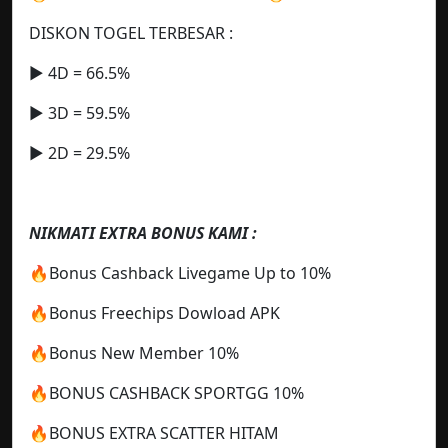
DISKON TOGEL TERBESAR :
▶️ 4D = 66.5%
▶️ 3D = 59.5%
▶️ 2D = 29.5%
NIKMATI EXTRA BONUS KAMI :
🔥Bonus Cashback Livegame Up to 10%
🔥Bonus Freechips Dowload APK
🔥Bonus New Member 10%
🔥BONUS CASHBACK SPORTGG 10%
🔥BONUS EXTRA SCATTER HITAM