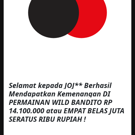
Selamat kepada JOJ** Berhasil
Mendapatkan Kemenangan DI
PERMAINAN WILD BANDITO RP
14.100.000 atau EMPAT BELAS JUTA
SERATUS RIBU RUPIAH !