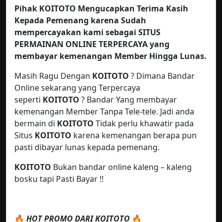
Pihak KOITOTO Mengucapkan Terima Kasih
Kepada Pemenang karena Sudah
mempercayakan kami sebagai SITUS
PERMAINAN ONLINE TERPERCAYA yang
membayar kemenangan Member Hingga Lunas.
Masih Ragu Dengan
KOITOTO
? Dimana Bandar
Online sekarang yang Terpercaya
seperti
KOITOTO
? Bandar Yang membayar
kemenangan Member Tanpa Tele-tele. Jadi anda
bermain di
KOITOTO
Tidak perlu khawatir pada
Situs
KOITOTO
karena kemenangan berapa pun
pasti dibayar lunas kepada pemenang.
KOITOTO
Bukan bandar online kaleng – kaleng
bosku tapi Pasti Bayar !!
🔥
HOT PROMO DARI KOITOTO
🔥