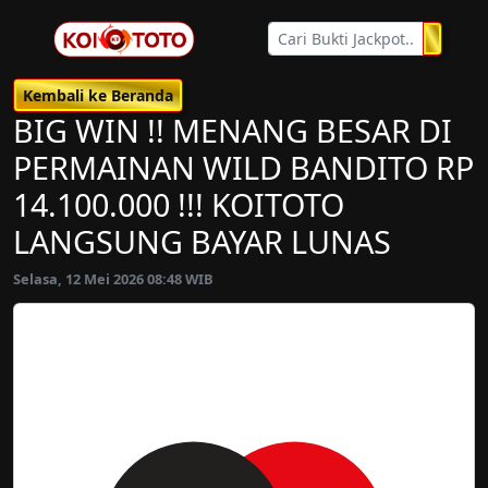
Kembali ke Beranda
BIG WIN !! MENANG BESAR DI
PERMAINAN WILD BANDITO RP
14.100.000 !!! KOITOTO
LANGSUNG BAYAR LUNAS
Selasa, 12 Mei 2026 08:48 WIB